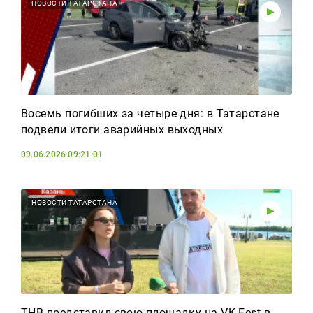
Реклама
НОВОСТИ ТАТАРСТАНА
Для связи
+7 (843) 570−50−00
reception@tnvtv.ru
Восемь погибших за четыре дня: в Татарстане
подвели итоги аварийных выходных
09.06.2026 09:21:01
НОВОСТИ ТАТАРСТАНА
ТНВ представил свою площадку на VK Fest в