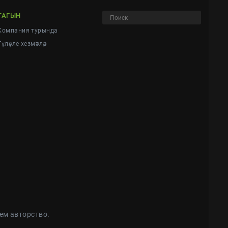
ТАГЫН
Компания турында
Түләүле хезмәтләр
ем авторство.