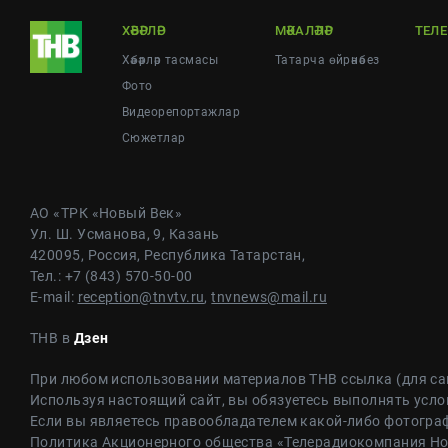
ХӘБӘРЛӘР
МӘКАЛӘЛӘР
ТЕЛ
Хәбәрләр тасмасы
Татарча өйрәнәбез
Фото
Видеорепортажлар
Cюжетлар
АО «ТРК «Новый Век»
Ул. Ш. Усманова, 9, Казань
420095, Россия, Республика Татарстан,
Тел.: +7 (843) 570-50-00
E-mail:
reception@tnvtv.ru
,
tnvnews@mail.ru
ТНВ в
Дзен
При любом использовании материалов ТНВ ссылка (для са
Используя настоящий сайт, вы обязуетесь выполнять усло
Если вы являетесь правообладателем какой-либо фотограф
Политика Акционерного общества «Телерадиокомпания Н