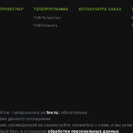
ЕПРОЕКТЛАР
ТЕЛЕПРОГРАММА
КОТЛАУЛАРГА ЗАКАЗ
ТНВ-Татарстан
ТНВ-Планета
йтов - гиперссылка на
tnv.ru
) обязательна.
вия данного соглашения.
ии, размещенной на нашем сайте, свяжитесь с нами, и мы укаж
овый Век» в отношении
обработки персональных данных
.