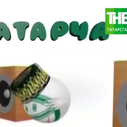
Котлауларга за
Тагын
Компания турында
Түләүле хезмәтләр