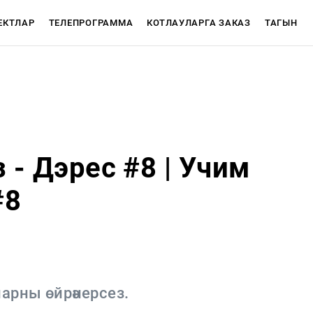
ЕКТЛАР
ТЕЛЕПРОГРАММА
КОТЛАУЛАРГА ЗАКАЗ
ТАГЫН
АЖЛАР
CЮЖЕТЛАР
 - Дэрес #8 | Учим
#8
Телепрограмма
ТНВ-Татарстан
ТНВ-Планета
арны өйрәнерсез.