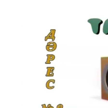
Cюжетлар
Мәкаләләр
Татарча өйрәнәбез
Телепроектлар