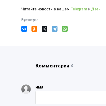
Читайте новости в нашем
Telegram
и
Дзен
.
Бүлешергә
Комментарии
0
Имя