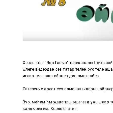
Хәерле көн! "Яңа Гасыр" телеканалы tnv.ru сай
Әлеге видеодан сез татар телен рус теле аша ө
иглиз теле аша өйрәнер дип өметләнәбез.
Сигезенче дәрестә сез алмашлыкларны өйрәнер
Зур, мөһим һәм җаваплы эшегездә уңышлар т
калдырыгыз. Хәерле сәгатьтә!