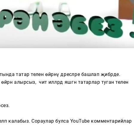
тында татар теленә өйрәнү дәресләре башлап җибәрде.
йрәнә алырсыз, ә чит илләрдә яшәгән татарлар туган телен
сез.
еләп калабыз. Сораулар булса YouTube комментарийлар