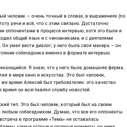
ый человек — очень точный в словах, в выражениях (по
оту речи и всё, что с этим связано. Достаточно
и оппонентами в процессе интервью, хотя это были и
ходил общий язык и с чиновниками, и с деятелями
. Он умел вести диалог, у него была своя манера — он
тояние собеседника именно в формате интервью.
лекающийся. Я знаю, что у него была домашняя ферма,
ия в мире кино и искусства. Это был человек,
о же время Алексей был требователен: это качество
е время он возглавлял службу новостей.
кий тип. Это был человек, который был на своем
с любым собеседником. Думаю, что все его оппоненты
 встреча в программе «Тема» не оставалась
облемы, самые острые и спорные моменты, он умел