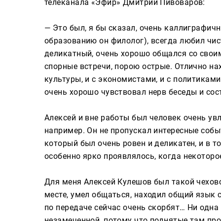
телеканала «Эфир» Дмитрий Пивоваров:
— Это был, я бы сказал, очень каллиграфичн
образованию он филолог), всегда любил чист
деликатный, очень хорошо общался со своим
спорные встречи, порою острые. Отлично на
культуры, и с экономистами, и с политиками
очень хорошо чувствовал нерв беседы и сос
Алексей и вне работы был человек очень ув
например. Он не пропускал интересные событ
который был очень ровен и деликатен, и в т
особенно ярко проявлялось, когда некоторо
Для меня Алексей Кулешов был такой чеховс
месте, умел общаться, находил общий язык 
по передаче сейчас очень скорбят… Ни одна
незамеченной, потому что поднятые там пр