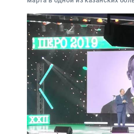
марта в одной из казанских бол
Сюжеты
Телепроекты
Телепрограмма
ТНВ-Татарстан
ТНВ-Планета