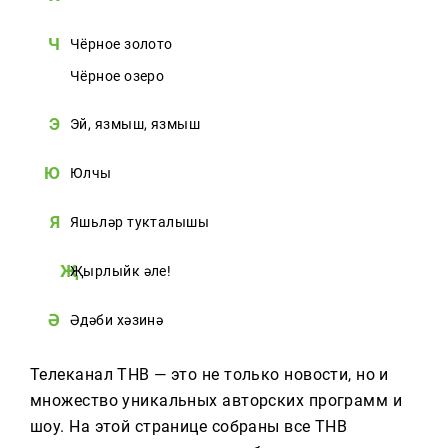
Ч
Чёрное золото
Чёрное озеро
Э
Эй, язмыш, язмыш
Ю
Юлчы
Я
Яшьләр тукталышы
Җырлыйк әле!
Ә
Әдәби хәзинә
Телеканал ТНВ — это не только новости, но и
множество уникальных авторских программ и
шоу. На этой странице собраны все ТНВ