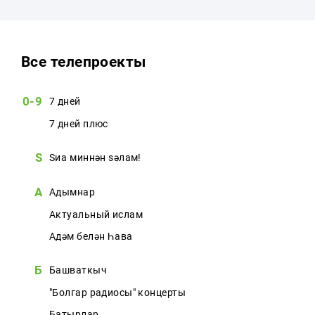
Реклама
Для связи
Все телепроекты
+7 (843) 570−50−00
reception@tnvtv.ru
0-9
7 дней
7 дней плюс
S
Sиңа миннән sәлам!
А
Адымнар
Актуальный ислам
Адәм белән Һава
Б
Башваткыч
"Болгар радиосы" концерты
Батырлар