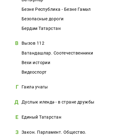
Безнең Республика - Безнең Гамәл
Безопасные дороги
Бердәм Татарстан
В
Вызов 112
Ватандашлар. Соотечественники
Вехи истории
Видеоспорт
Г
Гаилә учагы
Д
Дуслык илендә - в стране дружбы
Е
Единый Татарстан
З
Закон. Парламент. Общество.