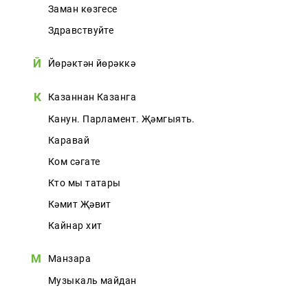
Заман көзгесе
Здравствуйте
Й
Йөрәктән йөрәккә
К
Казаннан Казанга
Канун. Парламент. Җәмгыять.
Каравай
Ком сәгате
Кто мы татары
Кәмит Җәвит
Кайнар хит
М
Манзара
Музыкаль майдан