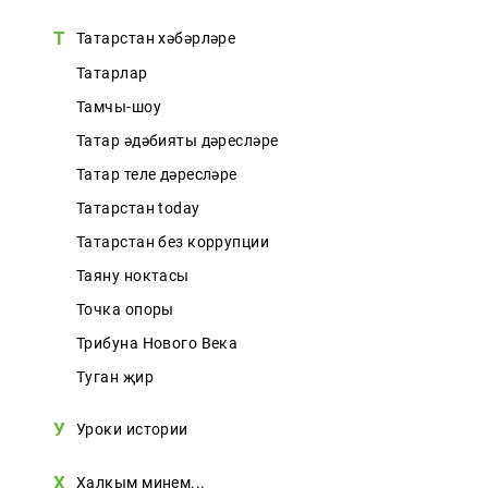
Т
Татарстан хәбәрләре
Татарлар
Тамчы-шоу
Татар әдәбияты дәресләре
Татар теле дәресләре
Татарстан today
Татарстан без коррупции
Таяну ноктасы
Точка опоры
Трибуна Нового Века
Туган җир
У
Уроки истории
Х
Халкым минем...