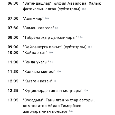
06:30
"Ватандашлар". Әлфия Авзалова. Халык
фатихасын алган (субтитрлы)
16+
07:00
"Адымнар"
16+
07:30
"Заман көзгесе"
6+
08:00
"Тибрәнә җыр дулкыннары"
12+
09:00
"Сөйләшергә вакыт" (субтитрлы)
16+
10:00
"Кайнар хит"
16+
11:00
"Гаилә учагы"
16+
11:30
"Халкым минем"
16+
12:05
"Кызган казан"
6+
12:35
"Күңелләрдә тальян моңнары"
12+
13:05
"Сусадым". Танылган хитлар авторы,
композитор Айдар Тимербаев
җырларыннан концерт
16+