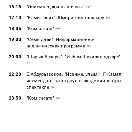
16:15
"Әниемнең җылы кочагы"
16+
17:10
"Кәмит Җәвит". Юмористик тапшыру
16+
18:05
"Ком сәгате"
16+
19:00
"Семь дней". Информационно-
аналитическая программа
16+
20:00
"Шәрык базары". "Илһам Шакиров ядкаре"
12+
22:20
Б.Абдураззоков. "Исәнме, улым!". Г. Камал
исемендәге татар дәүләт академия театры
спектакле
16+
23:50
"Ком сәгате"
16+