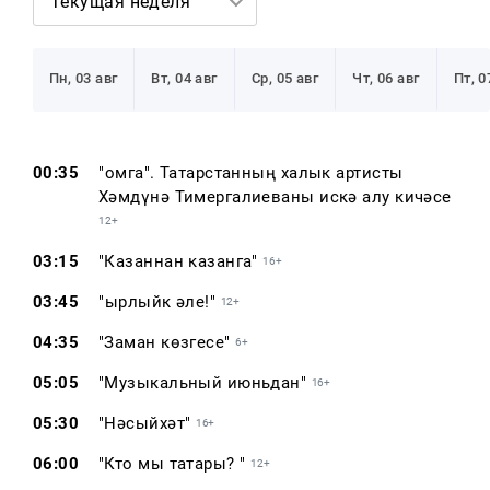
Текущая неделя
Реклама
Для связи
Пн, 03 авг
Вт, 04 авг
Ср, 05 авг
Чт, 06 авг
Пт, 0
+7 (843) 570−50−00
reception@tnvtv.ru
00:35
"Җомга". Татарстанның халык артисты
Хәмдүнә Тимергалиеваны искә алу кичәсе
12+
03:15
"Казаннан казанга"
16+
03:45
"Җырлыйк әле!"
12+
04:35
"Заман көзгесе"
6+
05:05
"Музыкальный июньдан"
16+
05:30
"Нәсыйхәт"
16+
06:00
"Кто мы татары? "
12+