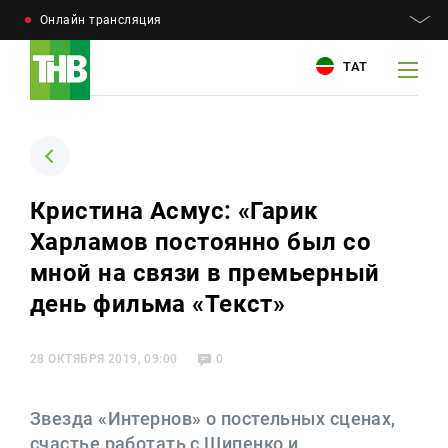
Онлайн трансляция
ТАТ
Например: Минниханов, 7 дней, телепрограмма
Например: Минниханов, 7 дней, телепрограмма
Кристина Асмус: «Гарик
Харламов постоянно был со
Новости
Для связи
мной на связи в премьерный
Телепроекты
+7 (843) 570−50−00
день фильма «Текст»
reception@tnvtv.ru
Телепрограмма
28 ОКТЯБРЯ 2019, 09:00
0
Магазин
О компании
Звезда «Интернов» о постельных сценах,
счастье работать с Шипенко и