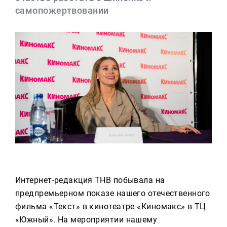
Реклама
самопожертвовании
Для связи
+7 (843) 570−50−00
reception@tnvtv.ru
Интернет-редакция ТНВ побывала на
предпремьерном показе нашего отечественного
фильма «Текст» в кинотеатре «Киномакс» в ТЦ
«Южный». На мероприятии нашему