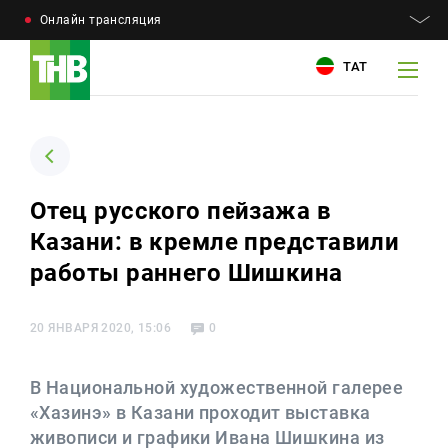
Онлайн трансляция
ТАТ
Например: Минниханов, 7 дней, телепрограмма
Например: Минниханов, 7 дней, телепрограмма
Отец русского пейзажа в
Казани: в кремле представили
Новости
Для связи
работы раннего Шишкина
Телепроекты
+7 (843) 570−50−00
reception@tnvtv.ru
20 ЯНВАРЯ 2020, 15:06
0
Телепрограмма
Магазин
В Национальной художественной галерее
«Хазинэ» в Казани проходит выставка
О компании
живописи и графики Ивана Шишкина из