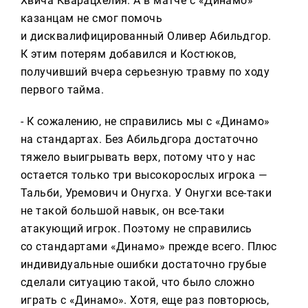
Хвича Кварацхелия. А в матче с «Динамо»
казанцам не смог помочь
и дисквалифицированный Оливер Абильдгор.
К этим потерям добавился и Костюков,
получивший вчера серьезную травму по ходу
первого тайма.
- К сожалению, не справились мы с «Динамо»
на стандартах. Без Абильдгора достаточно
тяжело выигрывать верх, потому что у нас
остается только три высокорослых игрока —
Тальби, Уремович и Онугха. У Онугхи все-таки
не такой большой навык, он все-таки
атакующий игрок. Поэтому не справились
со стандартами «Динамо» прежде всего. Плюс
индивидуальные ошибки достаточно грубые
сделали ситуацию такой, что было сложно
играть с «Динамо». Хотя, еще раз повторюсь,