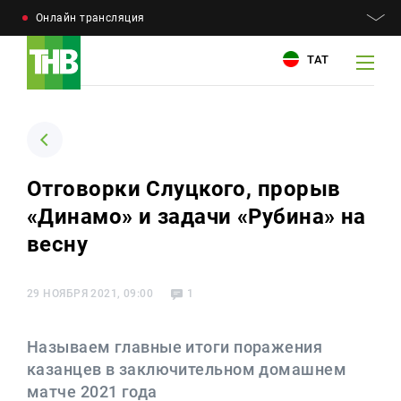
Онлайн трансляция
ТАТ
Например: Минниханов, 7 дней, телепрограмма
Например: Минниханов, 7 дней, телепрограмма
Отговорки Слуцкого, прорыв
«Динамо» и задачи «Рубина» на
Новости
Для связи
весну
Телепроекты
+7 (843) 570−50−00
reception@tnvtv.ru
29 НОЯБРЯ 2021, 09:00
1
Телепрограмма
Магазин
Называем главные итоги поражения
казанцев в заключительном домашнем
О компании
матче 2021 года