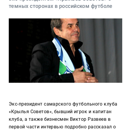
Реклама
темных сторонах в российском футболе
Для связи
+7 (843) 570−50−00
reception@tnvtv.ru
Экс-президент самарского футбольного клуба
«Крылья Советов», бывший игрок и капитан
клуба, а также бизнесмен Виктор Развеев в
первой части интервью подробно рассказал о