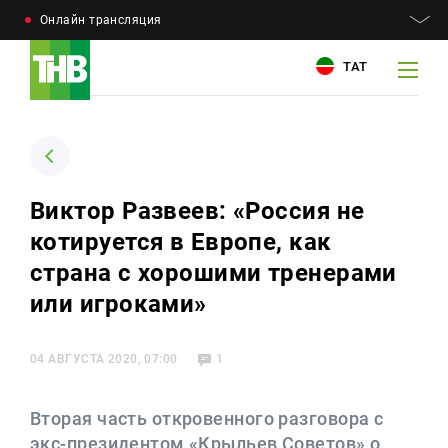
Онлайн трансляция
ТАТ
Например: Минниханов, 7 дней, телепрограмма
Например: Минниханов, 7 дней, телепрограмма
Виктор Развеев: «Россия не
котируется в Европе, как
Новости
Для связи
страна с хорошими тренерами
Телепроекты
+7 (843) 570−50−00
или игроками»
reception@tnvtv.ru
Телепрограмма
04 АВГУСТА 2020, 07:00
1
Магазин
О компании
Вторая часть откровенного разговора с
экс-президентом «Крыльев Советов» о