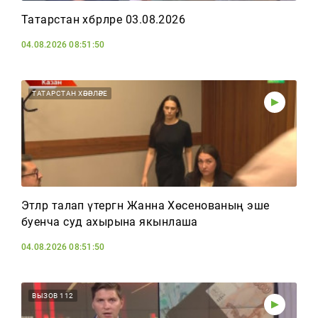
Татарстан хәбәрләре 03.08.2026
04.08.2026 08:51:50
ТАТАРСТАН ХӘБӘРЛӘРЕ
Этләр талап үтергән Жанна Хөсәенованың эше
буенча суд ахырына якынлаша
04.08.2026 08:51:50
ВЫЗОВ 112