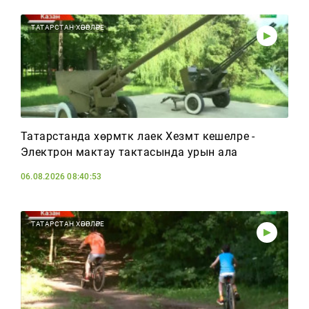
ТАТАРСТАН ХӘБӘРЛӘРЕ
Татарстанда хөрмәткә лаек Хезмәт кешеләре -
Электрон мактау тактасында урын ала
06.08.2026 08:40:53
ТАТАРСТАН ХӘБӘРЛӘРЕ