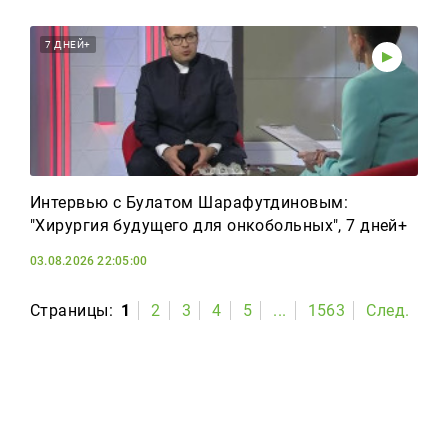
7 ДНЕЙ+
Интервью с Булатом Шарафутдиновым:
"Хирургия будущего для онкобольных", 7 дней+
03.08.2026 22:05:00
Страницы:
1
2
3
4
5
...
1563
След.