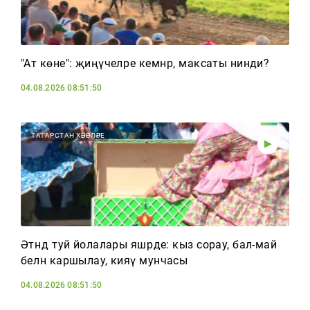
"Ат көне": җиңүчеләре кемнәр, максаты нинди?
04.08.2026 08:51:50
ТАТАРСТАН ХӘБӘРЛӘРЕ
Әтнәдә туй йолалары яшәрде: кыз сорау, бал-май
белән каршылау, кияү мунчасы
04.08.2026 08:51:50