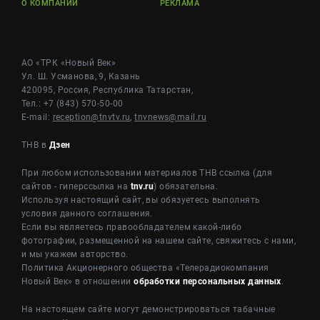
О КОМПАНИИ
РЕКЛАМА
АО «ТРК «Новый Век»
Ул. Ш. Усманова, 9, Казань
420095, Россия, Республика Татарстан,
Тел.: +7 (843) 570-50-00
E-mail:
reception@tnvtv.ru
,
tnvnews@mail.ru
ТНВ в
Дзен
При любом использовании материалов ТНВ ссылка (для
сайтов - гиперссылка на
tnv.ru
) обязательна.
Используя настоящий сайт, вы обязуетесь выполнять
условия данного соглашения.
Если вы являетесь правообладателем какой-либо
фотографии, размещенной на нашем сайте, свяжитесь с нами,
и мы укажем авторство.
Политика Акционерного общества «Телерадиокомпания
Новый Век» в отношении
обработки персональных данных
.
На настоящем сайте могут демонстрироваться табачные