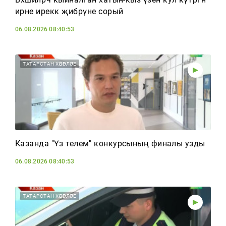
ирне иреккә җибәрүне сорый
06.08.2026 08:40:53
ТАТАРСТАН ХӘБӘРЛӘРЕ
Казанда "Үз телем" конкурсының финалы узды
06.08.2026 08:40:53
ТАТАРСТАН ХӘБӘРЛӘРЕ