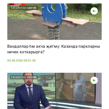
ТАТАРСТАН ХӘБӘРЛӘРЕ
Вандаллар һәм акча җитмәү: Казанда паркларны
ничек коткарырга?
04.08.2026 08:51:50
ТАТАРСТАН ХӘБӘРЛӘРЕ