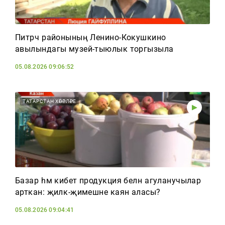
Питрәч районының Ленино-Кокушкино
авылындагы музей-тыюлык торгызыла
05.08.2026 09:06:52
ТАТАРСТАН ХӘБӘРЛӘРЕ
Базар һәм кибет продукция белән агуланучылар
арткан: җиләк-җимешне каян аласы?
05.08.2026 09:04:41