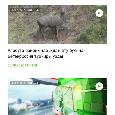
ТАТАРСТАН ХӘБӘРЛӘРЕ
Алабуга районында җәядән ату буенча
Бөтенроссия турниры узды
05.08.2026 08:58:58
ТАТАРСТАН ХӘБӘРЛӘРЕ