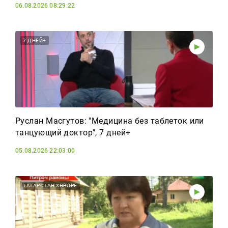
06.08.2026 08:29:22
7 ДНЕЙ+
Руслан Масгутов: "Медицина без таблеток или
танцующий доктор", 7 дней+
05.08.2026 22:03:00
ТАТАРСТАН ХӘБӘРЛӘРЕ