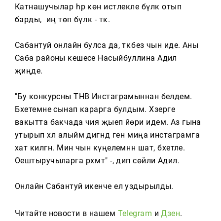
Тагын
Катнашучылар һәр көн истәлекле бүләк отып
барды, ә иң төп бүләк - тәкә.
Сабантуй онлайн булса да, тәкәбез чын иде. Аны
Саба районы кешесе Насыйбуллина Адилә
җиңде.
"Бу конкурсны ТНВ Инстаграмыннан белдем.
Бәхетемне сынап карарга булдым. Хәзерге
вакытта бакчада чия җыеп йөри идем. Аз гына
утырып хәл алыйм дигәндә генә миңа инстаграмга
хат килгән. Мин чын күңелемнән шат, бәхетле.
Оештыручыларга рәхмәт" -, дип сөйли Адилә.
Онлайн Сабантуй икенче ел уздырылды.
Читайте новости в нашем
Telegram
и
Дзен
.