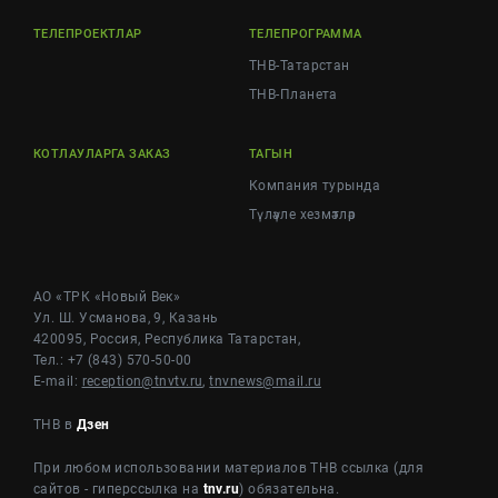
ТЕЛЕПРОЕКТЛАР
ТЕЛЕПРОГРАММА
ТНВ-Татарстан
ТНВ-Планета
КОТЛАУЛАРГА ЗАКАЗ
ТАГЫН
Компания турында
Түләүле хезмәтләр
АО «ТРК «Новый Век»
Ул. Ш. Усманова, 9, Казань
420095, Россия, Республика Татарстан,
Тел.: +7 (843) 570-50-00
E-mail:
reception@tnvtv.ru
,
tnvnews@mail.ru
ТНВ в
Дзен
При любом использовании материалов ТНВ ссылка (для
сайтов - гиперссылка на
tnv.ru
) обязательна.