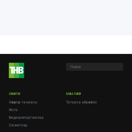
ХӘБӘРЛӘР
МӘКАЛӘЛӘР
Хәбәрләр тасмасы
Татарча өйрәнәбез
Фото
Видеорепортажлар
Cюжетлар