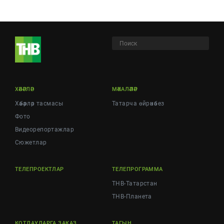
ХӘБӘРЛӘР
МӘКАЛӘЛӘР
Хәбәрләр тасмасы
Татарча өйрәнәбез
Фото
Видеорепортажлар
Cюжетлар
ТЕЛЕПРОЕКТЛАР
ТЕЛЕПРОГРАММА
ТНВ-Татарстан
ТНВ-Планета
КОТЛАУЛАРГА ЗАКАЗ
ТАГЫН