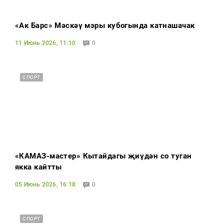
«Ак Барс» Мәскәү мэры кубогында катнашачак
11 Июнь 2026, 11:10
0
СПОРТ
«КАМАЗ-мастер» Кытайдагы җиңүдән соң туган
якка кайтты
05 Июнь 2026, 16:18
0
СПОРТ