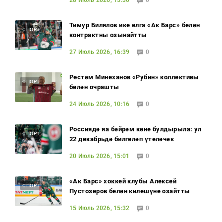
28 Июль 2026, 15:30
0
Тимур Билялов ике елга «Ак Барс» белән
СПОРТ
контрактны озынайтты
27 Июль 2026, 16:39
0
Рөстәм Миңнеханов «Рубин» коллективы
СПОРТ
белән очрашты
24 Июль 2026, 10:16
0
Россиядә яңа бәйрәм көне булдырыла: ул
СПОРТ
22 декабрьдә билгеләп үтеләчәк
20 Июль 2026, 15:01
0
«Ак Барс» хоккей клубы Алексей
СПОРТ
Пустозеров белән килешүне озайтты
15 Июль 2026, 15:32
0