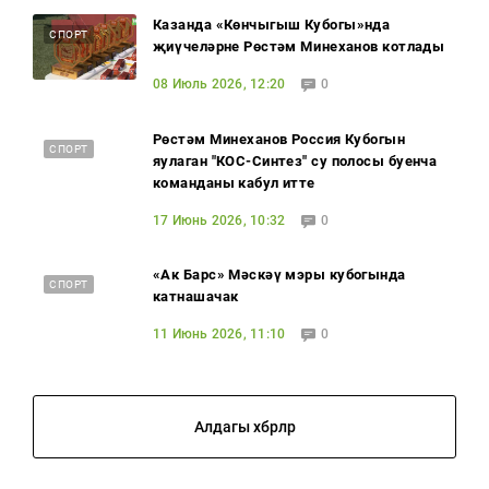
Казанда «Көнчыгыш Кубогы»нда
СПОРТ
җиңүчеләрне Рөстәм Миңнеханов котлады
08 Июль 2026, 12:20
0
Рөстәм Миңнеханов Россия Кубогын
СПОРТ
яулаган "КОС-Синтез" су полосы буенча
команданы кабул итте
17 Июнь 2026, 10:32
0
«Ак Барс» Мәскәү мэры кубогында
СПОРТ
катнашачак
11 Июнь 2026, 11:10
0
Алдагы хәбәрләр