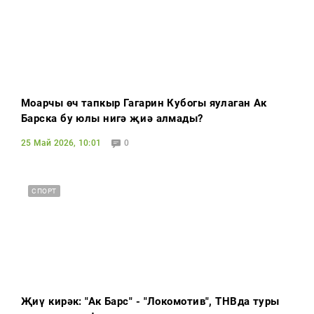
Моңарчы өч тапкыр Гагарин Кубогы яулаган Ак
Барска бу юлы нигә җиңә алмады?
25 Май 2026, 10:01
0
СПОРТ
Җиңү кирәк: "Ак Барс" - "Локомотив", ТНВда туры