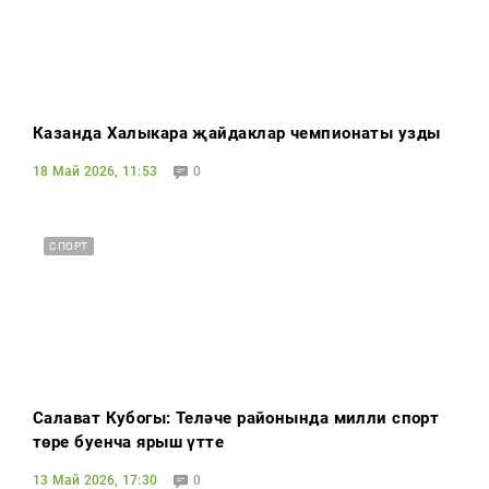
Казанда Халыкара җайдаклар чемпионаты узды
18 Май 2026, 11:53
0
СПОРТ
Салават Кубогы: Теләче районында милли спорт
төре буенча ярыш үтте
13 Май 2026, 17:30
0