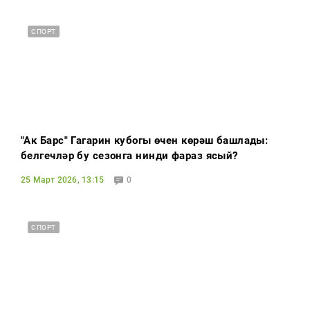
СПОРТ
"Ак Барс" Гагарин кубогы өчен көрәш башлады:
белгечләр бу сезонга нинди фараз ясый?
25 Март 2026, 13:15
0
СПОРТ