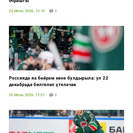
очрашты
24 Июль 2026, 10:16
0
СПОРТ
Россиядә яңа бәйрәм көне булдырыла: ул 22
декабрьдә билгеләп үтеләчәк
20 Июль 2026, 15:01
0
СПОРТ