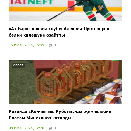
«Ак Барс» хоккей клубы Алексей Пустозеров
белән килешүне озайтты
15 Июль 2026, 15:32
0
СПОРТ
Казанда «Көнчыгыш Кубогы»нда җиңүчеләрне
Рөстәм Миңнеханов котлады
08 Июль 2026, 12:20
0