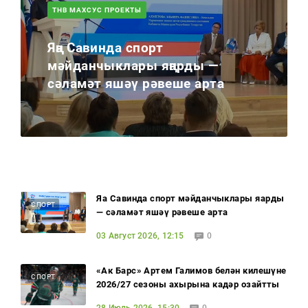
ТНВ МАХСУС ПРОЕКТЫ
Яңа Савинда спорт
мәйданчыклары яңарды —
сәламәт яшәү рәвеше арта
Яңа Савинда спорт мәйданчыклары яңарды
СПОРТ
— сәламәт яшәү рәвеше арта
03 Август 2026, 12:15
0
«Ак Барс» Артем Галимов белән килешүне
СПОРТ
2026/27 сезоны ахырына кадәр озайтты