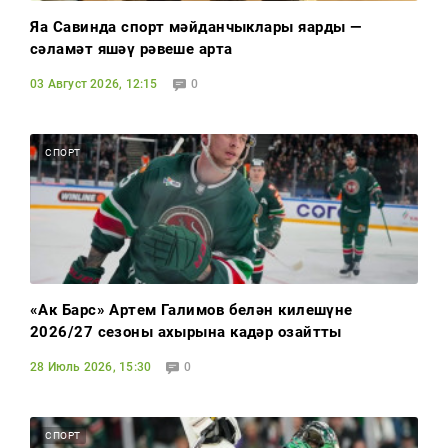
Яңа Савинда спорт мәйданчыклары яңарды —
сәламәт яшәү рәвеше арта
03 Август 2026, 12:15
0
СПОРТ
«Ак Барс» Артем Галимов белән килешүне
2026/27 сезоны ахырына кадәр озайтты
28 Июль 2026, 15:30
0
СПОРТ