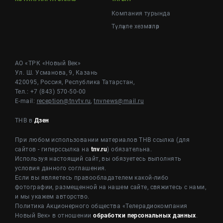
Компания турында
Түләүле хезмәтләр
АО «ТРК «Новый Век»
Ул. Ш. Усманова, 9, Казань
420095, Россия, Республика Татарстан,
Тел.: +7 (843) 570-50-00
E-mail:
reception@tnvtv.ru
,
tnvnews@mail.ru
ТНВ в
Дзен
При любом использовании материалов ТНВ ссылка (для
сайтов - гиперссылка на
tnv.ru
) обязательна.
Используя настоящий сайт, вы обязуетесь выполнять
условия данного соглашения.
Если вы являетесь правообладателем какой-либо
фотографии, размещенной на нашем сайте, свяжитесь с нами,
и мы укажем авторство.
Политика Акционерного общества «Телерадиокомпания
Новый Век» в отношении
обработки персональных данных
.