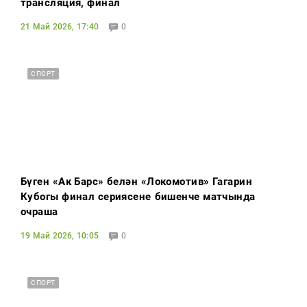
трансляция, финал
21 Май 2026, 17:40
0
СПОРТ
Бүген «Ак Барс» белән «Локомотив» Гагарин
Кубогы финал сериясенең бишенче матчында
очраша
19 Май 2026, 10:05
0
СПОРТ