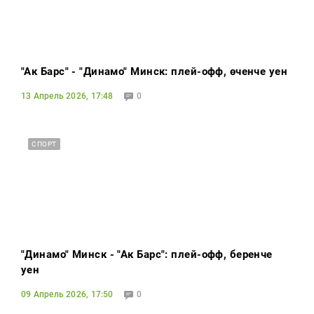
"Ак Барс" - "Динамо" Минск: плей-офф, өченче уен
13 Апрель 2026, 17:48
0
СПОРТ
"Динамо" Минск - "Ак Барс": плей-офф, беренче
уен
09 Апрель 2026, 17:50
0