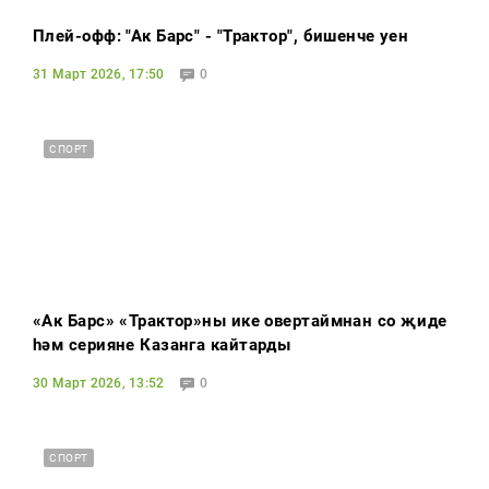
Плей-офф: "Ак Барс" - "Трактор", бишенче уен
31 Март 2026, 17:50
0
СПОРТ
«Ак Барс» «Трактор»ны ике овертаймнан соң җиңде
һәм серияне Казанга кайтарды
30 Март 2026, 13:52
0
СПОРТ