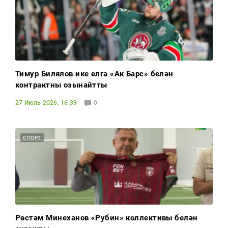
Тимур Билялов ике елга «Ак Барс» белән
контрактны озынайтты
27 Июль 2026, 16:39
0
СПОРТ
Рөстәм Миңнеханов «Рубин» коллективы белән