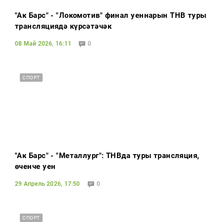
"Ак Барс" - "Локомотив" финал уеннарын ТНВ туры
трансляциядә күрсәтәчәк
08 Май 2026, 16:11
0
СПОРТ
"Ак Барс" - "Металлург": ТНВда туры трансляция,
өченче уен
29 Апрель 2026, 17:50
0
СПОРТ