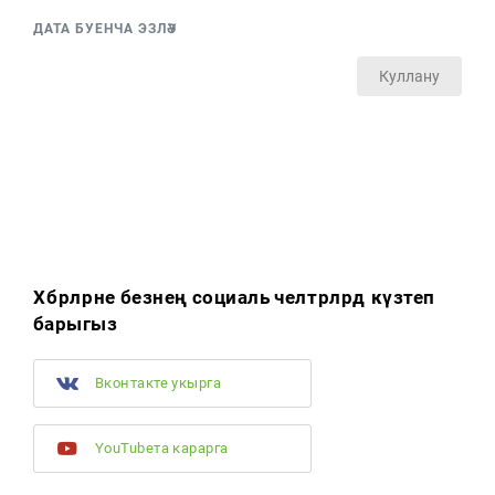
ДАТА БУЕНЧА ЭЗЛӘҮ
Куллану
Хәбәрләрне безнең социаль челтәрләрдә күзәтеп
барыгыз
Вконтакте укырга
YouTubeта карарга