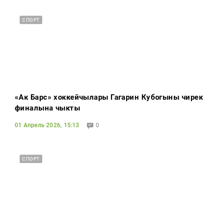
СПОРТ
«Ак Барс» хоккейчылары Гагарин Кубогының чирек
финалына чыкты
01 Апрель 2026, 15:13
0
СПОРТ