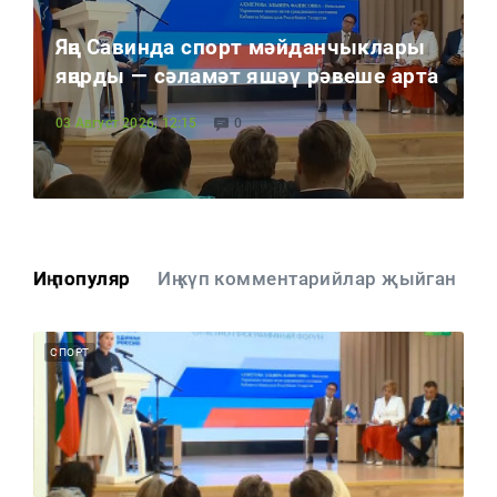
Тагын
Яңа Савинда спорт мәйданчыклары
яңарды — сәламәт яшәү рәвеше арта
03 Август 2026, 12:15
0
Иң популяр
Иң күп комментарийлар җыйган
СПОРТ