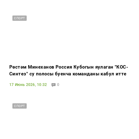
СПОРТ
Рөстәм Миңнеханов Россия Кубогын яулаган "КОС-
Синтез" су полосы буенча команданы кабул итте
17 Июнь 2026, 10:32
0
СПОРТ