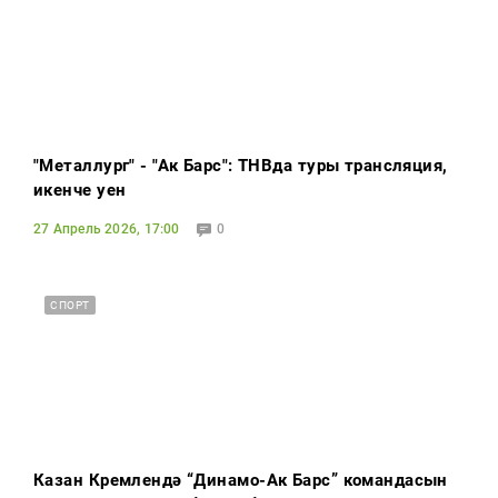
"Металлург" - "Ак Барс": ТНВда туры трансляция,
икенче уен
27 Апрель 2026, 17:00
0
СПОРТ
Казан Кремлендә “Динамо-Ак Барс” командасын