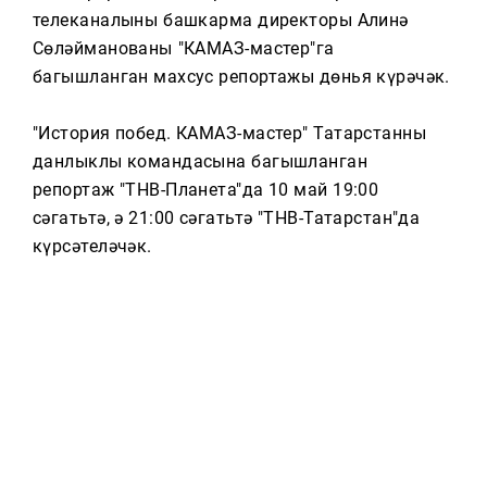
Тагын
телеканалының башкарма директоры Алинә
Сөләйманованың "КАМАЗ-мастер"га
багышланган махсус репортажы дөнья күрәчәк.
"История побед. КАМАЗ-мастер" Татарстанның
данлыклы командасына багышланган
репортаж "ТНВ-Планета"да 10 май 19:00
сәгатьтә, ә 21:00 сәгатьтә "ТНВ-Татарстан"да
күрсәтеләчәк.