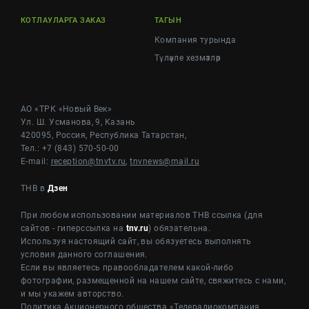
КОТЛАУЛАРГА ЗАКАЗ
ТАГЫН
Компания турында
Түләүле хезмәтләр
АО «ТРК «Новый Век»
Ул. Ш. Усманова, 9, Казань
420095, Россия, Республика Татарстан,
Тел.: +7 (843) 570-50-00
E-mail:
reception@tnvtv.ru
,
tnvnews@mail.ru
ТНВ в
Дзен
При любом использовании материалов ТНВ ссылка (для
сайтов - гиперссылка на
tnv.ru
) обязательна.
Используя настоящий сайт, вы обязуетесь выполнять
условия данного соглашения.
Если вы являетесь правообладателем какой-либо
фотографии, размещенной на нашем сайте, свяжитесь с нами,
и мы укажем авторство.
Политика Акционерного общества «Телерадиокомпания