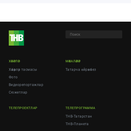
ХӘБӘРЛӘР
МӘКАЛӘЛӘР
Хәбәрләр тасмасы
Татарча өйрәнәбез
Фото
Видеорепортажлар
Cюжетлар
ТЕЛЕПРОЕКТЛАР
ТЕЛЕПРОГРАММА
ТНВ-Татарстан
ТНВ-Планета