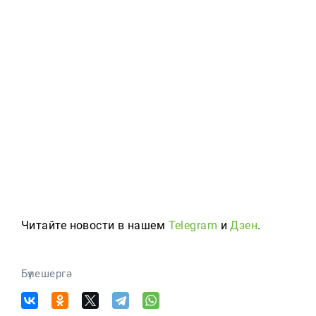
Читайте новости в нашем
Telegram
и
Дзен
.
Бүлешергә