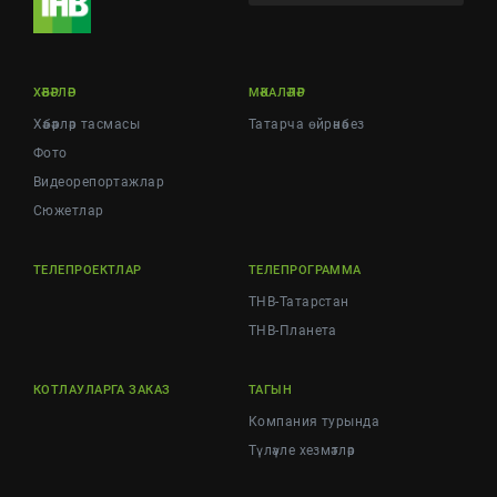
ХӘБӘРЛӘР
МӘКАЛӘЛӘР
Хәбәрләр тасмасы
Татарча өйрәнәбез
Фото
Видеорепортажлар
Cюжетлар
ТЕЛЕПРОЕКТЛАР
ТЕЛЕПРОГРАММА
ТНВ-Татарстан
ТНВ-Планета
КОТЛАУЛАРГА ЗАКАЗ
ТАГЫН
Компания турында
Түләүле хезмәтләр