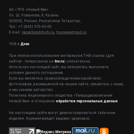
АО «ТРК «Новый Век»
Ул. Ш. Усманова, 9, Казань
420095, Россия, Республика Татарстан,
Тел.: +7 (843) 570-50-00
E-mail:
reception@tnvtv.ru
,
tnvnews@mail.ru
ТНВ в
Дзен
При любом использовании материалов ТНВ ссылка (для
сайтов - гиперссылка на
tnv.ru
) обязательна.
Используя настоящий сайт, вы обязуетесь выполнять
условия данного соглашения.
Если вы являетесь правообладателем какой-либо
фотографии, размещенной на нашем сайте, свяжитесь с нами,
и мы укажем авторство.
Политика Акционерного общества «Телерадиокомпания
Новый Век» в отношении
обработки персональных данных
.
На настоящем сайте могут демонстрироваться табачные
изделия. Курение вредит вашему здоровью.