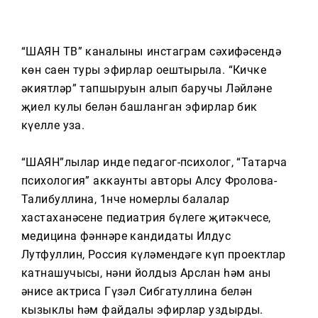
Тагын
“ШАЯН ТВ” каналының инстаграм сәхифәсендә
көн саен туры эфирлар оештырыла. “Кичке
әкиятләр” тапшыруын алып баручы Ләйләнең
җиңел кулы белән башланган эфирлар бик
күңелле уза.
“ШАЯН”лылар инде педагог-психолог, “Татарча
психология” аккаунты авторы Алсу Фролова-
Талибуллина, 1нче номерлы балалар
хастаханәсенең педиатрия бүлеге җитәкчесе,
медицина фәннәре кандидаты Илдус
Лутфуллин, Россия күләмендәге күп проектлар
катнашучысы, нәни йолдыз Арслан һәм аның
әнисе актриса Гүзәл Сибгатуллина белән
кызыклы һәм файдалы эфирлар уздырды.