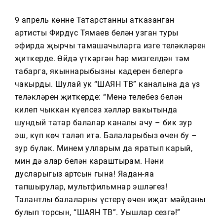
9 апрель көнне Татарстанның атказанган
артисты Фирдүс Тямаев белән узган туры
эфирда җырчы тамашачыларга изге теләкләрен
җиткерде. Өйдә үткәргән һәр мизгелдән тәм
табарга, якыннарыбызның кадерен белергә
чакырды. Шулай ук “ШАЯН ТВ” каналына да үз
теләкләрен җиткерде: “Менә телебез белән
килеп чыккан күңелсез хәлләр вакытында
шундый татар балалар каналы ачу – бик зур
эш, күп көч таләп итә. Балаларыбыз өчен бу –
зур бүләк. Минем улларым да яратып карый,
мин дә алар белән караштырам. Нәни
дусларыгыз артсын гына! Яңадан-яңа
тапшырулар, мультфильмнар эшләгез!
Талантлы балаларны үстерү өчен иҗат мәйданы
булып торсын, “ШАЯН ТВ”. Уңышлар сезгә!”