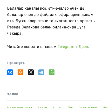
Балалар каналы исә, әти-әниләр өчен дә,
балалар өчен дә файдалы эфирларын дәвам
итә. Бүген алар сезне танылган театр артисты
Резедә Сәлахова белән онлайн-очрашуга
чакыра.
Читайте новости в нашем
Telegram
и
Дзен
.
Бүлешергә
ХӘБӘРЛӘР