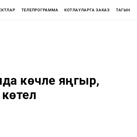
ЕКТЛАР
ТЕЛЕПРОГРАММА
КОТЛАУЛАРГА ЗАКАЗ
ТАГЫН
АЖЛАР
CЮЖЕТЛАР
нда көчле яңгыр,
 көтелә
Телепрограмма
ТНВ-Татарстан
ТНВ-Планета