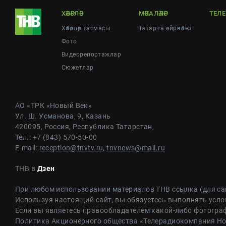
ХӘБӘРЛӘР
МӘКАЛӘЛӘР
ТЕЛ
Хәбәрләр тасмасы
Татарча өйрәнәбез
Фото
Видеорепортажлар
Cюжетлар
АО «ТРК «Новый Век»
Ул. Ш. Усманова, 9, Казань
420095, Россия, Республика Татарстан,
Тел.: +7 (843) 570-50-00
E-mail:
reception@tnvtv.ru
,
tnvnews@mail.ru
ТНВ в
Дзен
При любом использовании материалов ТНВ ссылка (для са
Используя настоящий сайт, вы обязуетесь выполнять усло
Если вы являетесь правообладателем какой-либо фотограф
Политика Акционерного общества «Телерадиокомпания Н