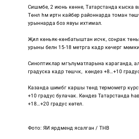
Cюжетлар
Сишәмбе, 2 июнь көнне, Татарстанда кыска в
Төнлә һәм иртән кайбер районнарда томан төш
урыннарда боз явуы ихтимал.
Мәкаләләр
Җил көньяк-көнбатыштан исәчәк, соңрак төнь
Татарча өйрәнәбез
урыны белән 15-18 метрга кадәр көчәергә мөмк
Синоптиклар мәгълүматларына караганда, а
градуска кадәр төшәчәк, ә көндез +8…+10 граду
Телепроектлар
Казанда шимбәгә каршы төндә термометр күрсә
+10 градус булачак. Көндез Татарстанда һ
+18…+20 градус көтелә.
Фото: ЯИ ярдәмендә ясалган / ТНВ