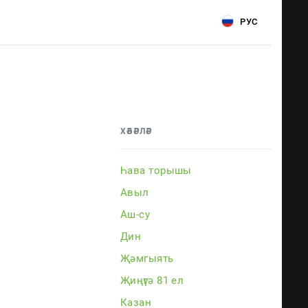
РУС
ХӘБӘРЛӘР
Һава торышы
Авыл
Аш-су
Дин
Җәмгыять
Җиңүгә 81 ел
Казан