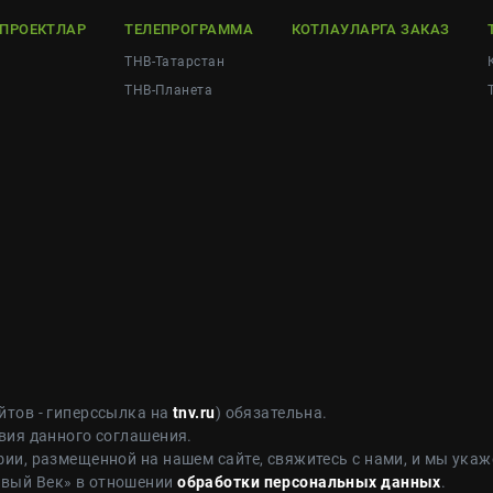
ЕПРОЕКТЛАР
ТЕЛЕПРОГРАММА
КОТЛАУЛАРГА ЗАКАЗ
ТНВ-Татарстан
ТНВ-Планета
йтов - гиперссылка на
tnv.ru
) обязательна.
вия данного соглашения.
ии, размещенной на нашем сайте, свяжитесь с нами, и мы укаж
овый Век» в отношении
обработки персональных данных
.