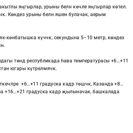
акытлы яңгырлар, урыны белән көчле яңгырлар көтелә.
Котлауларга за
әчәк. Көндез урыны белән яшен булачак, аерым
як-көнбатышка күчәчәк, секундына 5–10 метр, көндез
Тагын
ин.
Компания турында
лдагы төндә республикада һава температурасы +6…+11
Түләүле хезмәтләр
стан югары күтәрелмәячәк.
ткечләре +6…+11 градуска кадәр төшәчәк, Казанда +8…
ава +16…+21 градуска кадәр җылыначак, башкалада