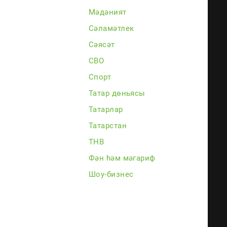
Мәдәният
каз
Сәламәтлек
Сәясәт
СВО
Спорт
Татар дөньясы
Татарлар
Татарстан
ТНВ
Фән һәм мәгариф
Шоу-бизнес