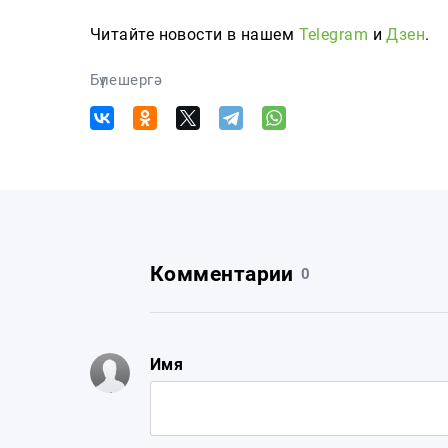
Читайте новости в нашем
Telegram
и
Дзен
.
Бүлешергә
Комментарии
0
Имя