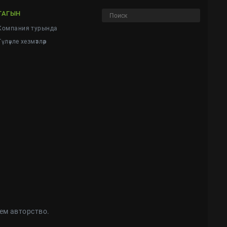
ТАГЫН
Компания турында
Түләүле хезмәтләр
ем авторство.