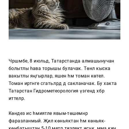
Тагын
Чәршәмбе, 8 июльдә, Татарстанда алмашынучан
болытлы һава торышы булачак. Төнлә кыска
вакытлы яңгырлар, яшен һәм томан көтелә.
Томан иртәнге сәгатьләрдә дә сакланачак. Бу хакта
Татарстан Гидрометеорология үзәгендә хәбәр
иттеләр.
Көндез исә әһәмиятле явым-төшемнәр
фаразланмый. Җил көньяктан һәм көньяк-
көнбатыштан 5-10 метр тизлектә исәчәк, әмма кич