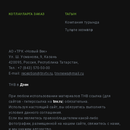
КОТЛАУЛАРГА ЗАКАЗ
ТАГЫН
Компания турында
Түләүле хезмәтләр
АО «ТРК «Новый Век»
Ул. Ш. Усманова, 9, Казань
420095, Россия, Республика Татарстан,
Тел.: +7 (843) 570-50-00
E-mail:
reception@tnvtv.ru
,
tnvnews@mail.ru
ТНВ в
Дзен
При любом использовании материалов ТНВ ссылка (для
сайтов - гиперссылка на
tnv.ru
) обязательна.
Используя настоящий сайт, вы обязуетесь выполнять
условия данного соглашения.
Если вы являетесь правообладателем какой-либо
фотографии, размещенной на нашем сайте, свяжитесь с нами,
и мы укажем авторство.