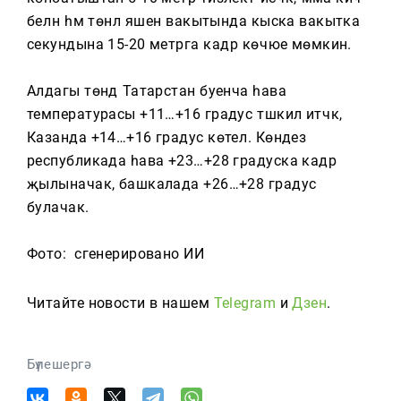
белән һәм төнлә яшен вакытында кыска вакытка
секундына 15-20 метрга кадәр көчәюе мөмкин.
Алдагы төндә Татарстан буенча һава
температурасы +11…+16 градус тәшкил итәчәк,
Казанда +14…+16 градус көтелә. Көндез
республикада һава +23…+28 градуска кадәр
җылыначак, башкалада +26…+28 градус
булачак.
Фото: сгенерировано ИИ
Читайте новости в нашем
Telegram
и
Дзен
.
Бүлешергә