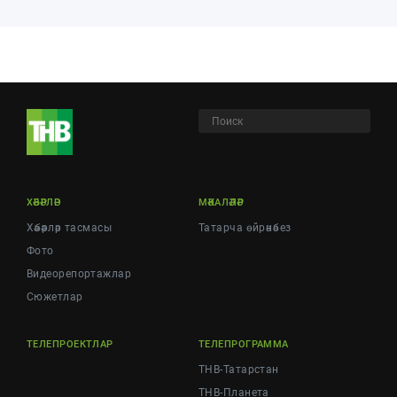
ХӘБӘРЛӘР
МӘКАЛӘЛӘР
Хәбәрләр тасмасы
Татарча өйрәнәбез
Фото
Видеорепортажлар
Cюжетлар
ТЕЛЕПРОЕКТЛАР
ТЕЛЕПРОГРАММА
ТНВ-Татарстан
ТНВ-Планета