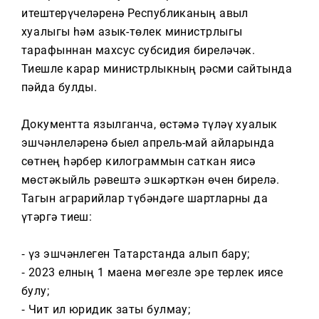
Тагын
җитештерүчеләренә Республиканың авыл
хуҗалыгы һәм азык-төлек министрлыгы
тарафыннан махсус субсидия биреләчәк.
Тиешле карар министрлыкның рәсми сайтында
пәйда булды.
Документта язылганча, өстәмә түләү хуҗалык
эшчәнлеләренә быел апрель-май айларында
сөтнең һәрбер килограммын саткан яисә
мөстәкыйль рәвештә эшкәрткән өчен бирелә.
Тагын аграрийлар түбәндәге шартларны да
үтәргә тиеш:
⁃ үз эшчәнлеген Татарстанда алып бару;
⁃ 2023 елның 1 маена мөгезле эре терлек иясе
булу;
⁃ Чит ил юридик заты булмау;