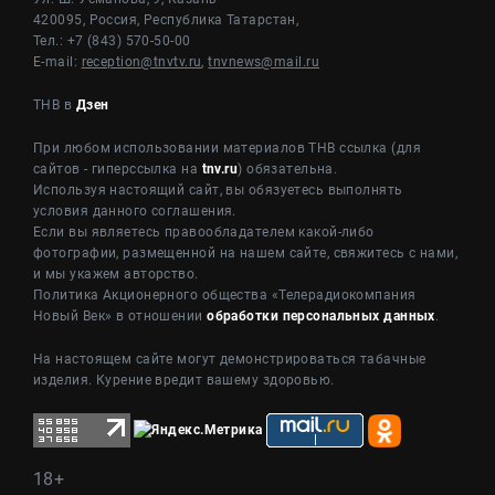
420095, Россия, Республика Татарстан,
Тел.: +7 (843) 570-50-00
E-mail:
reception@tnvtv.ru
,
tnvnews@mail.ru
ТНВ в
Дзен
При любом использовании материалов ТНВ ссылка (для
сайтов - гиперссылка на
tnv.ru
) обязательна.
Используя настоящий сайт, вы обязуетесь выполнять
условия данного соглашения.
Если вы являетесь правообладателем какой-либо
фотографии, размещенной на нашем сайте, свяжитесь с нами,
и мы укажем авторство.
Политика Акционерного общества «Телерадиокомпания
Новый Век» в отношении
обработки персональных данных
.
На настоящем сайте могут демонстрироваться табачные
изделия. Курение вредит вашему здоровью.
18+