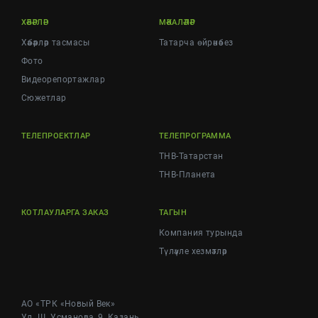
ХӘБӘРЛӘР
МӘКАЛӘЛӘР
Хәбәрләр тасмасы
Татарча өйрәнәбез
Фото
Видеорепортажлар
Cюжетлар
ТЕЛЕПРОЕКТЛАР
ТЕЛЕПРОГРАММА
ТНВ-Татарстан
ТНВ-Планета
КОТЛАУЛАРГА ЗАКАЗ
ТАГЫН
Компания турында
Түләүле хезмәтләр
АО «ТРК «Новый Век»
Ул. Ш. Усманова, 9, Казань