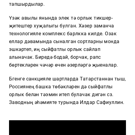
Тагын
тапшырдылар.
Үзәк авылы янында элек тә орлык тикшерү-
җитештерү хуҗалыгы булган. Хәзер заманча
технологияле комплекс барлкка килде. Озак
еллар дәвамында сыналган сортларны монда
эшкәртеп, иң сыйфатлы орлык сайлап
алыначак. Биредә бодай, борчак, рапс
бөртекләрен чәчәр өчен әзерләргә җыеналар.
Бүгенге санкцияле шартларда Татарстаннан тыш,
Россиянең башка төбәкләрен дә сыйфатлы
орлык белән тәэмин итеп булачак дигән сүз.
Заводның әһәмияте турында Илдар Сафиуллин.