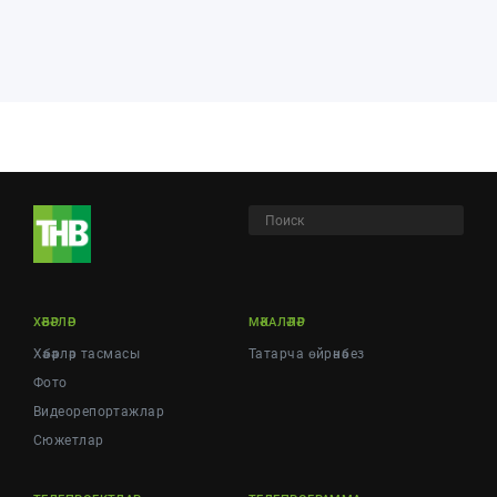
ХӘБӘРЛӘР
МӘКАЛӘЛӘР
Хәбәрләр тасмасы
Татарча өйрәнәбез
Фото
Видеорепортажлар
Cюжетлар