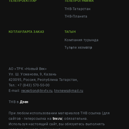
ТЕЛЕПРОЕКТЛАР
ТЕЛЕПРОГРАММА
ТНВ-Татарстан
ТНВ-Планета
КОТЛАУЛАРГА ЗАКАЗ
ТАГЫН
Компания турында
Түләүле хезмәтләр
АО «ТРК «Новый Век»
Ул. Ш. Усманова, 9, Казань
420095, Россия, Республика Татарстан,
Тел.: +7 (843) 570-50-00
E-mail:
reception@tnvtv.ru
,
tnvnews@mail.ru
ТНВ в
Дзен
При любом использовании материалов ТНВ ссылка (для
сайтов - гиперссылка на
tnv.ru
) обязательна.
Используя настоящий сайт, вы обязуетесь выполнять