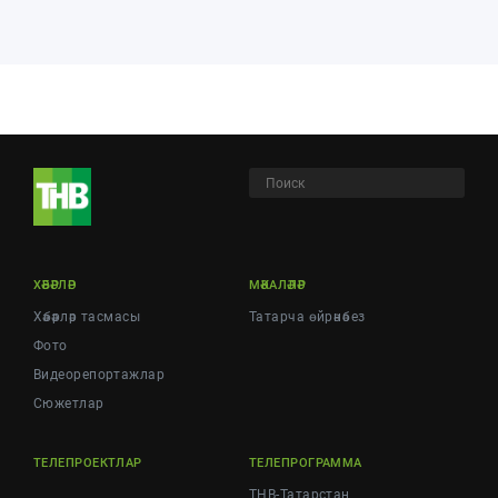
ХӘБӘРЛӘР
МӘКАЛӘЛӘР
Хәбәрләр тасмасы
Татарча өйрәнәбез
Фото
Видеорепортажлар
Cюжетлар
ТЕЛЕПРОЕКТЛАР
ТЕЛЕПРОГРАММА
ТНВ-Татарстан