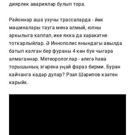
Тагын
диярлек аварияләр булып тора.
Районнар аша узучы трассаларда - йөк
машиналары тауга менә алмый, юлны
аркылыга каплап, ике якка да хәрәкәтне
тоткарлыйлар. Ә Иннополис янындагы авылда
батып калган бер фураны 4 көн буе чыгара
алмаганнар. Метеорологлар - әлегә һава
торышының үзгәрүенә уңай фараз бирми. Буран
кайчанга кадәр дулар? Рүзәл Шәрипов күзәтүен
карыйк.