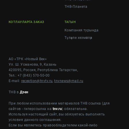
ТНВ-Планета
КОТЛАУЛАРГА ЗАКАЗ
ТАГЫН
Компания турында
Түләүле хезмәтләр
АО «ТРК «Новый Век»
Ул. Ш. Усманова, 9, Казань
420095, Россия, Республика Татарстан,
Тел.: +7 (843) 570-50-00
E-mail:
reception@tnvtv.ru
,
tnvnews@mail.ru
ТНВ в
Дзен
При любом использовании материалов ТНВ ссылка (для
сайтов - гиперссылка на
tnv.ru
) обязательна.
Используя настоящий сайт, вы обязуетесь выполнять
условия данного соглашения.
Если вы являетесь правообладателем какой-либо