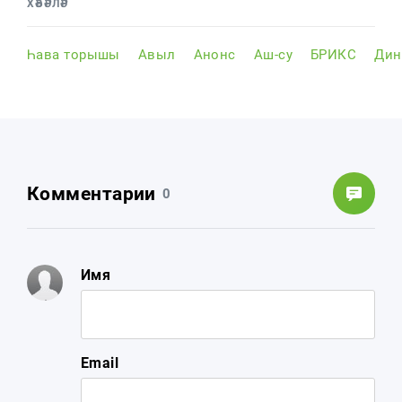
ХӘБӘРЛӘР
Һава торышы
Авыл
Анонс
Аш-су
БРИКС
Дин
Комментарии
0
Имя
Email