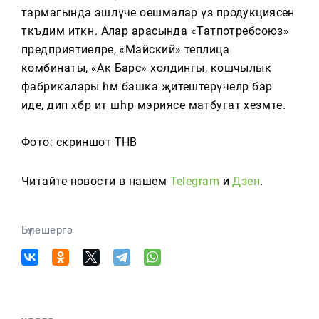
тармагында эшләүче оешмалар үз продукциясен
тәкъдим иткән. Алар арасында «Татпотребсоюз»
предприятиеләре, «Майский» теплица
комбинаты, «Ак Барс» холдингы, кошчылык
фабрикалары һәм башка җитештерүчеләр бар
иде, дип хәбәр итә шәһәр мэриясе матбугат хезмәте.
Фото: скриншот ТНВ
Читайте новости в нашем
Telegram
и
Дзен
.
Бүлешергә