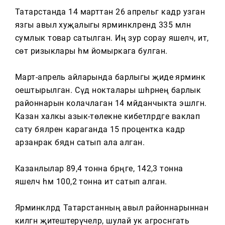
Тагын
Татарстанда 14 марттан 26 апрельгә кадәр узган
язгы авыл хуҗалыгы ярминкәләрендә 335 млн
сумлык товар сатылган. Иң зур сорау яшелчә, ит,
сөт ризыклары һәм йомыркага булган.
Март-апрель айларында барлыгы җиде ярминкә
оештырылган. Сәүдә нокталары шәһәрнең барлык
районнарын колачлаган 14 мәйданчыкта эшләгән.
Казан халкы азык-төлекне кибетләрдәге ваклап
сату бәяләренә караганда 15 процентка кадәр
арзанрак бәядән сатып ала алган.
Казанлылар 89,4 тонна бәрәңге, 142,3 тонна
яшелчә һәм 100,2 тонна ит сатып алган.
Ярминкәләрдә Татарстанның авыл районнарыннан
килгән җитештерүчеләр, шулай ук агросәнәгать