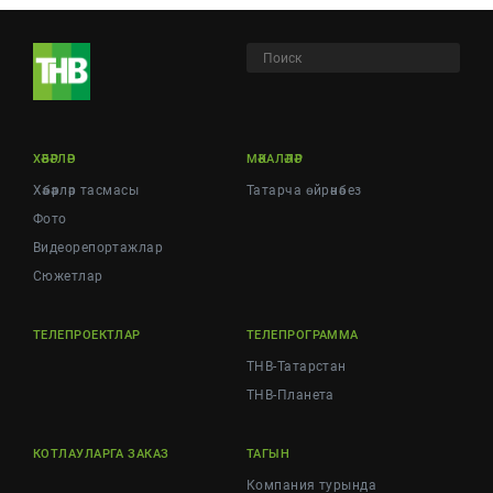
ХӘБӘРЛӘР
МӘКАЛӘЛӘР
Хәбәрләр тасмасы
Татарча өйрәнәбез
Фото
Видеорепортажлар
Cюжетлар
ТЕЛЕПРОЕКТЛАР
ТЕЛЕПРОГРАММА
ТНВ-Татарстан
ТНВ-Планета
КОТЛАУЛАРГА ЗАКАЗ
ТАГЫН
Компания турында