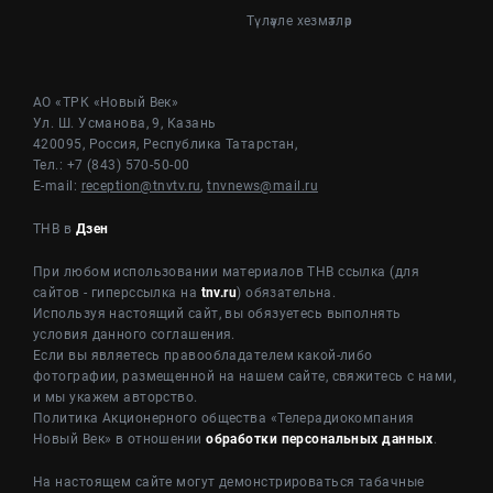
Түләүле хезмәтләр
АО «ТРК «Новый Век»
Ул. Ш. Усманова, 9, Казань
420095, Россия, Республика Татарстан,
Тел.: +7 (843) 570-50-00
E-mail:
reception@tnvtv.ru
,
tnvnews@mail.ru
ТНВ в
Дзен
При любом использовании материалов ТНВ ссылка (для
сайтов - гиперссылка на
tnv.ru
) обязательна.
Используя настоящий сайт, вы обязуетесь выполнять
условия данного соглашения.
Если вы являетесь правообладателем какой-либо
фотографии, размещенной на нашем сайте, свяжитесь с нами,
и мы укажем авторство.
Политика Акционерного общества «Телерадиокомпания
Новый Век» в отношении
обработки персональных данных
.
На настоящем сайте могут демонстрироваться табачные