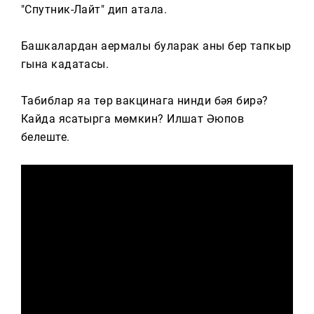
Тагын
"Спутник-Лайт" дип атала.
Башкалардан аермалы буларак аны бер тапкыр
гына кадатасы.
Табиблар яңа төр вакцинага нинди бәя бирә?
Кайда ясатырга мөмкин? Илшат Әюпов
белеште.