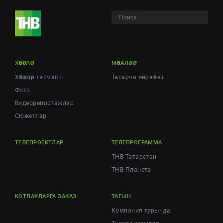
ХӘБӘРЛӘР
МӘКАЛӘЛӘР
Хәбәрләр тасмасы
Татарча өйрәнәбез
Фото
Видеорепортажлар
Cюжетлар
ТЕЛЕПРОЕКТЛАР
ТЕЛЕПРОГРАММА
ТНВ-Татарстан
ТНВ-Планета
КОТЛАУЛАРГА ЗАКАЗ
ТАГЫН
Компания турында