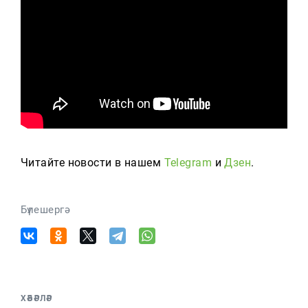
Читайте новости в нашем
Telegram
и
Дзен
.
Бүлешергә
ХӘБӘРЛӘР