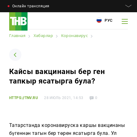
Онлайн трансляция
РУС
Главная
Хәбәрләр
Коронавирус
Например: Минниханов, 7 дней, телепрограмма
Например: Минниханов, 7 дней, телепрограмма
Кайсы вакцинаны бер генә
Хәбәрләр
тапкыр ясатырга була?
Мәкаләләр
HTTPS://TNV.RU
28 ИЮЛЬ 2021, 14:53
0
Телепроектлар
Телепрограмма
Татарстанда коронавируска каршы вакцинаның
Котлауларга заказ
бүгеннән тагын бер төрен ясатырга була. Ул