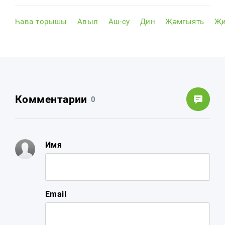
Һава торышы
Авыл
Аш-су
Дин
Җәмгыять
Җи
Комментарии
0
Имя
Email