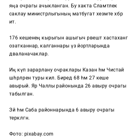
Тагын
яңа очрагы ачыкланган. Бу хакта Сәламәтлек
саклау министрлыгының матбугат хезмәте хәбәр
итә.
176 кешенең кырыгын ашыгыч рәвештә хастаханәгә
озатканнар, калганнары үз йортларында
дәваланачаклар.
Иң күп зарарлану очраклары Казан һәм Чистай
шәһәрләренә туры килә. Биредә 68 һәм 27 кеше
авырый. Яр Чаллы районында 26 авыру очрагы
табылган.
Зәй һәм Саба районнарында 6 авыру очрагы
теркәлгән.
Фото: pixabay.com