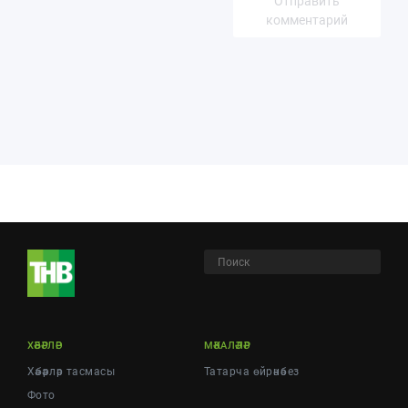
Отправить
комментарий
ХӘБӘРЛӘР
МӘКАЛӘЛӘР
Хәбәрләр тасмасы
Татарча өйрәнәбез
Фото