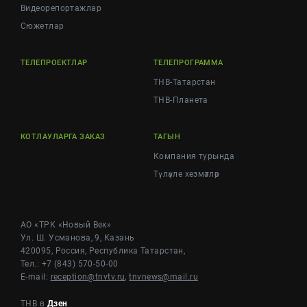
Видеорепортажлар
Cюжетлар
ТЕЛЕПРОЕКТЛАР
ТЕЛЕПРОГРАММА
ТНВ-Татарстан
ТНВ-Планета
КОТЛАУЛАРГА ЗАКАЗ
ТАГЫН
Компания турында
Түләүле хезмәтләр
АО «ТРК «Новый Век»
Ул. Ш. Усманова, 9, Казань
420095, Россия, Республика Татарстан,
Тел.: +7 (843) 570-50-00
E-mail:
reception@tnvtv.ru
,
tnvnews@mail.ru
ТНВ в
Дзен