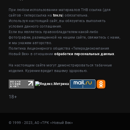
При любом использовании материалов ТНВ ссылка (для
сайтов - гиперссылка на
tnv.ru
) обязательна.
Используя настоящий сайт, вы обязуетесь выполнять
условия данного соглашения.
Если вы являетесь правообладателем какой-либо
фотографии, размещенной на нашем сайте, свяжитесь с нами,
и мы укажем авторство.
Политика Акционерного общества «Телерадиокомпания
Новый Век» в отношении
обработки персональных данных
.
На настоящем сайте могут демонстрироваться табачные
изделия. Курение вредит вашему здоровью.
18+
© 1999 - 2023, АО «ТРК «Новый Век»