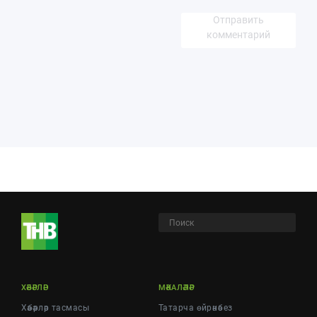
Отправить
комментарий
ХӘБӘРЛӘР
МӘКАЛӘЛӘР
Хәбәрләр тасмасы
Татарча өйрәнәбез