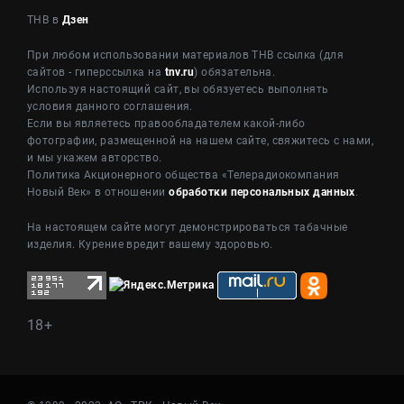
ТНВ в
Дзен
При любом использовании материалов ТНВ ссылка (для
сайтов - гиперссылка на
tnv.ru
) обязательна.
Используя настоящий сайт, вы обязуетесь выполнять
условия данного соглашения.
Если вы являетесь правообладателем какой-либо
фотографии, размещенной на нашем сайте, свяжитесь с нами,
и мы укажем авторство.
Политика Акционерного общества «Телерадиокомпания
Новый Век» в отношении
обработки персональных данных
.
На настоящем сайте могут демонстрироваться табачные
изделия. Курение вредит вашему здоровью.
18+