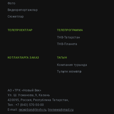
Фото
Видеорепортажлар
Cюжетлар
ТЕЛЕПРОЕКТЛАР
ТЕЛЕПРОГРАММА
ТНВ-Татарстан
ТНВ-Планета
КОТЛАУЛАРГА ЗАКАЗ
ТАГЫН
Компания турында
Түләүле хезмәтләр
АО «ТРК «Новый Век»
Ул. Ш. Усманова, 9, Казань
420095, Россия, Республика Татарстан,
Тел.: +7 (843) 570-50-00
E-mail:
reception@tnvtv.ru
,
tnvnews@mail.ru