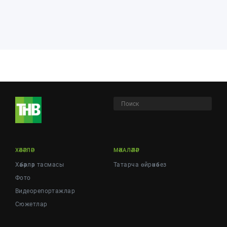
ХӘБӘРЛӘР
МӘКАЛӘЛӘР
Хәбәрләр тасмасы
Татарча өйрәнәбез
Фото
Видеорепортажлар
Cюжетлар