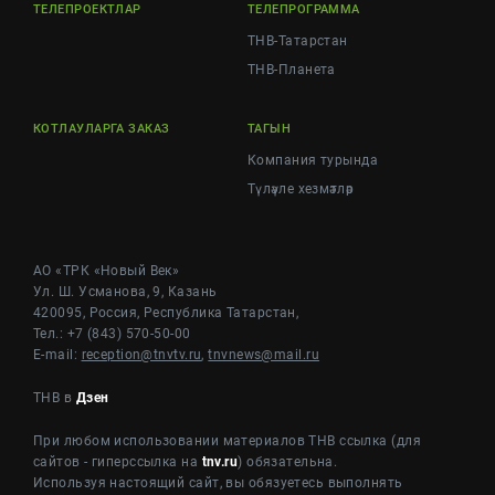
ТЕЛЕПРОЕКТЛАР
ТЕЛЕПРОГРАММА
ТНВ-Татарстан
ТНВ-Планета
КОТЛАУЛАРГА ЗАКАЗ
ТАГЫН
Компания турында
Түләүле хезмәтләр
АО «ТРК «Новый Век»
Ул. Ш. Усманова, 9, Казань
420095, Россия, Республика Татарстан,
Тел.: +7 (843) 570-50-00
E-mail:
reception@tnvtv.ru
,
tnvnews@mail.ru
ТНВ в
Дзен
При любом использовании материалов ТНВ ссылка (для
сайтов - гиперссылка на
tnv.ru
) обязательна.
Используя настоящий сайт, вы обязуетесь выполнять