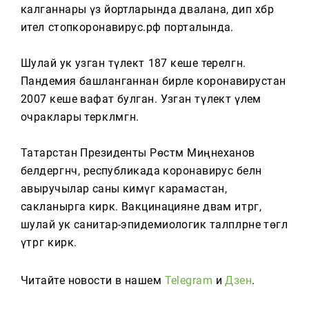
Тагын
калганнары үз йортларында дәвалана, дип хәбәр
ителә стопкоронавирус.рф порталында.
Шулай ук узган тәүлектә 187 кеше терелгән.
Пандемия башланганнан бирле коронавирустан
2007 кеше вафат булган. Узган тәүлектә үлем
очраклары теркәлмәгән.
Татарстан Президенты Рөстәм Миңнеханов
белдергәнчә, республикада коронавирус белән
авыручылар саны кимүгә карамастан,
сакланырга кирәк. Вакцинацияне дәвам итәргә,
шулай ук санитар-эпидемиологик таләпләрне төгәл
үтәргә кирәк.
Читайте новости в нашем
Telegram
и
Дзен
.