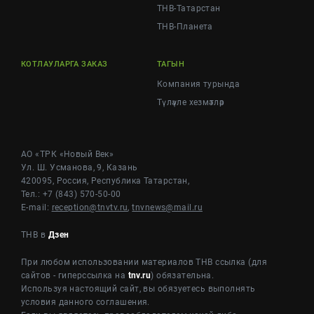
ТНВ-Татарстан
ТНВ-Планета
КОТЛАУЛАРГА ЗАКАЗ
ТАГЫН
Компания турында
Түләүле хезмәтләр
АО «ТРК «Новый Век»
Ул. Ш. Усманова, 9, Казань
420095, Россия, Республика Татарстан,
Тел.: +7 (843) 570-50-00
E-mail:
reception@tnvtv.ru
,
tnvnews@mail.ru
ТНВ в
Дзен
При любом использовании материалов ТНВ ссылка (для
сайтов - гиперссылка на
tnv.ru
) обязательна.
Используя настоящий сайт, вы обязуетесь выполнять
условия данного соглашения.