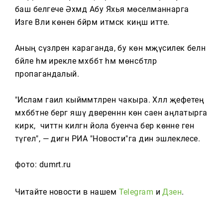
Тагын
баш белгече Әхмәд Абу Яхья мөселманнарга
Изге Вәли көнен бәйрәм итмәскә киңәш итте.
Аның сүзләренә караганда, бу көн мәҗүсилек белән
бәйле һәм ирекле мәхәббәт һәм мөнәсәбәтләр
пропагандалый.
"Ислам гаилә кыйммәтләренә чакыра. Хәләл җефетеңә
мәхәббәтне бергә яшәү дәвереннән көн саен аңлатырга
кирәк, ә читтән килгән йола буенча бер көнне генә
түгел", — дигән РИА "Новости"га дин эшлеклесе.
фото: dumrt.ru
Читайте новости в нашем
Telegram
и
Дзен
.