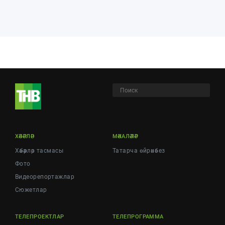
ХӘБӘРЛӘР
МӘКАЛӘЛӘР
Хәбәрләр тасмасы
Татарча өйрәнәбез
Фото
Видеорепортажлар
Cюжетлар
ТЕЛЕПРОЕКТЛАР
ТЕЛЕПРОГРАММА