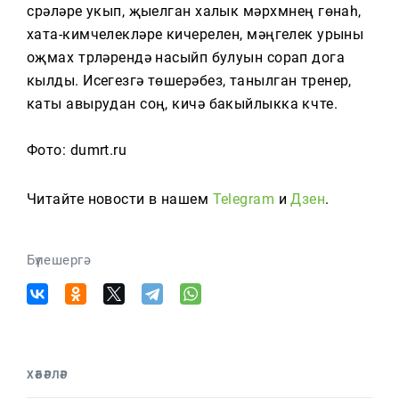
сүрәләре укып, җыелган халык мәрхүмнең гөнаһ,
хата-кимчелекләре кичерелүен, мәңгелек урыны
оҗмах түрләрендә насыйп булуын сорап дога
кылды. Исегезгә төшерәбез, танылган тренер,
каты авырудан соң, кичә бакыйлыкка күчте.
Фото: dumrt.ru
Читайте новости в нашем
Telegram
и
Дзен
.
Бүлешергә
ХӘБӘРЛӘР