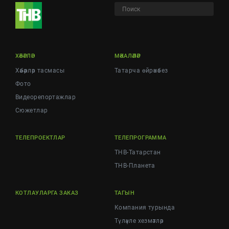
ХӘБӘРЛӘР
МӘКАЛӘЛӘР
Хәбәрләр тасмасы
Татарча өйрәнәбез
Фото
Видеорепортажлар
Cюжетлар
ТЕЛЕПРОЕКТЛАР
ТЕЛЕПРОГРАММА
ТНВ-Татарстан
ТНВ-Планета
КОТЛАУЛАРГА ЗАКАЗ
ТАГЫН
Компания турында
Түләүле хезмәтләр