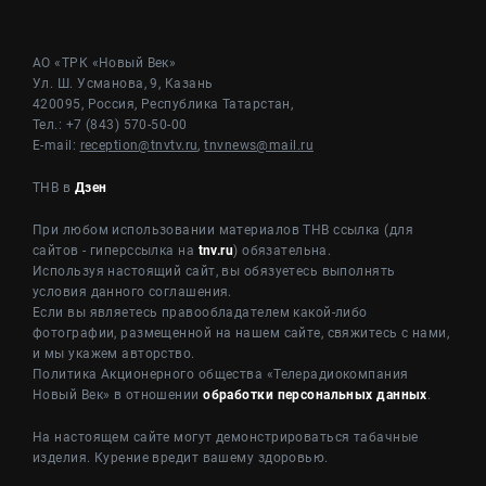
АО «ТРК «Новый Век»
Ул. Ш. Усманова, 9, Казань
420095, Россия, Республика Татарстан,
Тел.: +7 (843) 570-50-00
E-mail:
reception@tnvtv.ru
,
tnvnews@mail.ru
ТНВ в
Дзен
При любом использовании материалов ТНВ ссылка (для
сайтов - гиперссылка на
tnv.ru
) обязательна.
Используя настоящий сайт, вы обязуетесь выполнять
условия данного соглашения.
Если вы являетесь правообладателем какой-либо
фотографии, размещенной на нашем сайте, свяжитесь с нами,
и мы укажем авторство.
Политика Акционерного общества «Телерадиокомпания
Новый Век» в отношении
обработки персональных данных
.
На настоящем сайте могут демонстрироваться табачные
изделия. Курение вредит вашему здоровью.