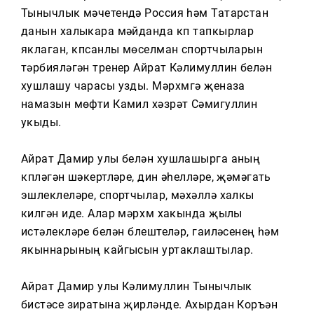
Тагын
Тынычлык мәчетендә Россия һәм Татарстан
данын халыкара мәйданда күп тапкырлар
яклаган, күпсанлы мөселман спортчыларын
тәрбияләгән тренер Айрат Кәлимуллин белән
хушлашу чарасы узды. Мәрхүмгә җеназа
намазын мөфти Камил хәзрәт Сәмигуллин
укыды.
Айрат Дамир улы белән хушлашырга аның
күпләгән шәкертләре, дин әһелләре, җәмәгать
эшлеклеләре, спортчылар, мәхәллә халкы
килгән иде. Алар мәрхүм хакында җылы
истәлекләре белән бүлештеләр, гаиләсенең һәм
якыннарының кайгысын уртаклаштылар.
Айрат Дамир улы Кәлимуллин Тынычлык
бистәсе зиратына җирләнде. Ахырдан Коръән