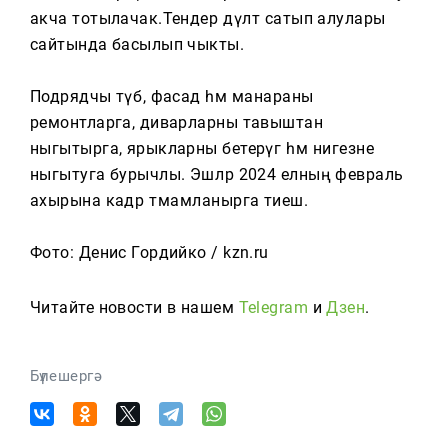
Тагын
акча тотылачак.Тендер дәүләт сатып алулары
сайтында басылып чыкты.
Подрядчы түбә, фасад һәм манараны
ремонтларга, диварларны тавыштан
ныгытырга, ярыкларны бетерүгә һәм нигезне
ныгытуга бурычлы. Эшләр 2024 елның февраль
ахырына кадәр тәмамланырга тиеш.
Фото: Денис Гордийко / kzn.ru
Читайте новости в нашем
Telegram
и
Дзен
.
Бүлешергә