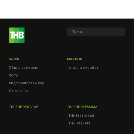
ХӘБӘРЛӘР
МӘКАЛӘЛӘР
Хәбәрләр тасмасы
Татарча өйрәнәбез
Фото
Видеорепортажлар
Cюжетлар
ТЕЛЕПРОЕКТЛАР
ТЕЛЕПРОГРАММА
ТНВ-Татарстан
ТНВ-Планета