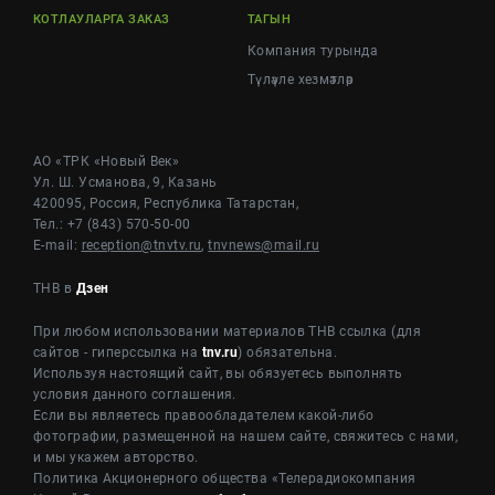
КОТЛАУЛАРГА ЗАКАЗ
ТАГЫН
Компания турында
Түләүле хезмәтләр
АО «ТРК «Новый Век»
Ул. Ш. Усманова, 9, Казань
420095, Россия, Республика Татарстан,
Тел.: +7 (843) 570-50-00
E-mail:
reception@tnvtv.ru
,
tnvnews@mail.ru
ТНВ в
Дзен
При любом использовании материалов ТНВ ссылка (для
сайтов - гиперссылка на
tnv.ru
) обязательна.
Используя настоящий сайт, вы обязуетесь выполнять
условия данного соглашения.
Если вы являетесь правообладателем какой-либо
фотографии, размещенной на нашем сайте, свяжитесь с нами,
и мы укажем авторство.
Политика Акционерного общества «Телерадиокомпания