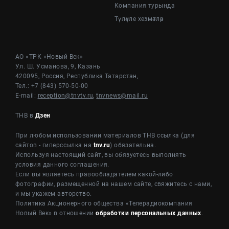
Компания турында
Түләүле хезмәтләр
АО «ТРК «Новый Век»
Ул. Ш. Усманова, 9, Казань
420095, Россия, Республика Татарстан,
Тел.: +7 (843) 570-50-00
E-mail:
reception@tnvtv.ru
,
tnvnews@mail.ru
ТНВ в
Дзен
При любом использовании материалов ТНВ ссылка (для
сайтов - гиперссылка на
tnv.ru
) обязательна.
Используя настоящий сайт, вы обязуетесь выполнять
условия данного соглашения.
Если вы являетесь правообладателем какой-либо
фотографии, размещенной на нашем сайте, свяжитесь с нами,
и мы укажем авторство.
Политика Акционерного общества «Телерадиокомпания
Новый Век» в отношении
обработки персональных данных
.