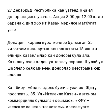
Тагын
27 декабрьдә Республика кан үзәгендә Яңа ел
донор акциясе узачак. Акция 8:00 дән 12:00 кадәр
барачак, дип хәбәр итә Казан мэриясе матбугат
үзәге.
Донациягә каршы күрсәткечләре булмаган 55
килограммнан артык авырлыктагы 18 яшьтән
өлкәнрәк казанлылар кан доноры була ала.
Катнашу өчен алдан ук теркәлү сорала. Шулай ук
шәһәрлеләр сөяк миенең донорлар реестрына керә
алачак.
Кан бирү түбәндәге адрес буенча узачак: Җиңү
проспекты, 85. Ул «Игелекле Казан» автоном
коммерцияле булмаган оешмасы, «КФУ –
игелекле кешеләр планетасы» ирекле үзәге