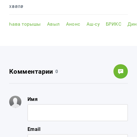
ХӘБӘРЛӘР
Һава торышы
Авыл
Анонс
Аш-су
БРИКС
Дин
Комментарии
0
Имя
Email