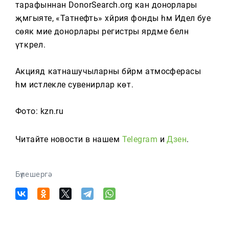
тарафыннан DonorSearch.org кан донорлары
җәмгыяте, «Татнефть» хәйрия фонды һәм Идел буе
сөяк мие донорлары регистры ярдәме белән
үткәрелә.
Акциядә катнашучыларны бәйрәм атмосферасы
һәм истәлекле сувенирлар көтә.
Фото: kzn.ru
Читайте новости в нашем
Telegram
и
Дзен
.
Бүлешергә