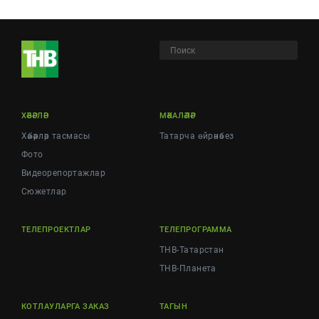
ХӘБӘРЛӘР
МӘКАЛӘЛӘР
Хәбәрләр тасмасы
Татарча өйрәнәбез
Фото
Видеорепортажлар
Cюжетлар
ТЕЛЕПРОЕКТЛАР
ТЕЛЕПРОГРАММА
ТНВ-Татарстан
ТНВ-Планета
КОТЛАУЛАРГА ЗАКАЗ
ТАГЫН