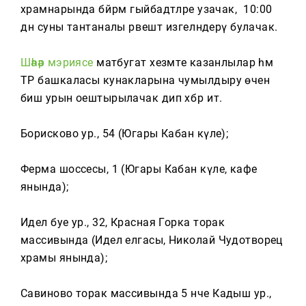
Тагын
храмнарында бәйрәм гыйбадәтләре узачак, ә 10:00
дән суны тантаналы рәвештә изгеләндерү булачак.
Шәһәр мэриясе
матбугат хезмәте казанлылар һәм
ТР башкаласы кунакларына чумылдыру өчен
биш урын оештырылачак дип хәбәр итә.
Борисково ур., 54 (Югары Кабан күле);
Ферма шоссесы, 1 (Югары Кабан күле, кафе
янында);
Идел буе ур., 32, Красная Горка торак
массивында (Идел елгасы, Николай Чудотворец
храмы янында);
Савиново торак массивында 5 нче Кадыш ур.,