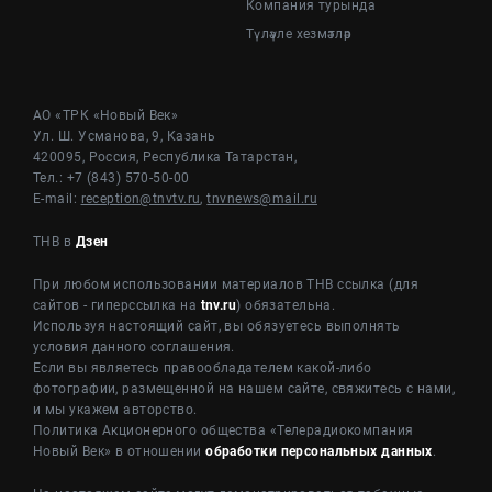
Компания турында
Түләүле хезмәтләр
АО «ТРК «Новый Век»
Ул. Ш. Усманова, 9, Казань
420095, Россия, Республика Татарстан,
Тел.: +7 (843) 570-50-00
E-mail:
reception@tnvtv.ru
,
tnvnews@mail.ru
ТНВ в
Дзен
При любом использовании материалов ТНВ ссылка (для
сайтов - гиперссылка на
tnv.ru
) обязательна.
Используя настоящий сайт, вы обязуетесь выполнять
условия данного соглашения.
Если вы являетесь правообладателем какой-либо
фотографии, размещенной на нашем сайте, свяжитесь с нами,
и мы укажем авторство.
Политика Акционерного общества «Телерадиокомпания
Новый Век» в отношении
обработки персональных данных
.