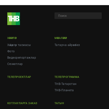
ХӘБӘРЛӘР
МӘКАЛӘЛӘР
Хәбәрләр тасмасы
Татарча өйрәнәбез
Фото
Видеорепортажлар
Cюжетлар
ТЕЛЕПРОЕКТЛАР
ТЕЛЕПРОГРАММА
ТНВ-Татарстан
ТНВ-Планета
КОТЛАУЛАРГА ЗАКАЗ
ТАГЫН