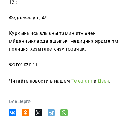
12 ;
Федосеев ур., 49.
Куркынычсызлыкны тәэмин итү өчен
мәйданчыкларда ашыгыч медицина ярдәме һәм
полиция хезмәтләре кизү торачак.
Фото: kzn.ru
Читайте новости в нашем
Telegram
и
Дзен
.
Бүлешергә