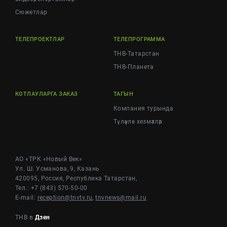
Cюжетлар
ТЕЛЕПРОЕКТЛАР
ТЕЛЕПРОГРАММА
ТНВ-Татарстан
ТНВ-Планета
КОТЛАУЛАРГА ЗАКАЗ
ТАГЫН
Компания турында
Түләүле хезмәтләр
АО «ТРК «Новый Век»
Ул. Ш. Усманова, 9, Казань
420095, Россия, Республика Татарстан,
Тел.: +7 (843) 570-50-00
E-mail:
reception@tnvtv.ru
,
tnvnews@mail.ru
ТНВ в
Дзен