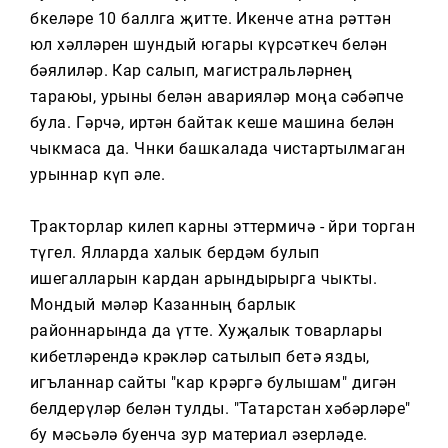
Тагын
бөкеләре 10 баллга җитте. Икенче атна рәттән
юл хәлләрен шундый югары күрсәткеч белән
бәялиләр. Кар салып, магистральләрнең
тараюы, урыны белән аварияләр моңа сәбәпче
була. Гәрчә, иртән байтак кеше машина белән
чыкмаса да. Чөнки башкалада чистартылмаган
урыннар күп әле.
Тракторлар килеп карны эттермичә - йөри торган
түгел. Ялларда халык бердәм булып
ишегалларын кардан арындырырга чыкты.
Мондый өмәләр Казанның барлык
районнарында да үтте. Хуҗалык товарлары
кибетләрендә көрәкләр сатылып бетә язды,
игъланнар сайты "кар көрәргә булышам" дигән
белдерүләр белән тулды. "Татарстан хәбәрләре"
бу мәсьәлә буенча зур материал әзерләде.