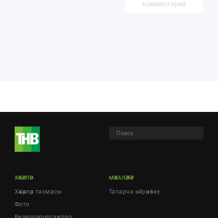
комментарий
ХӘБӘРЛӘР
МӘКАЛӘЛӘР
Хәбәрләр тасмасы
Татарча өйрәнәбез
Фото
Видеорепортажлар