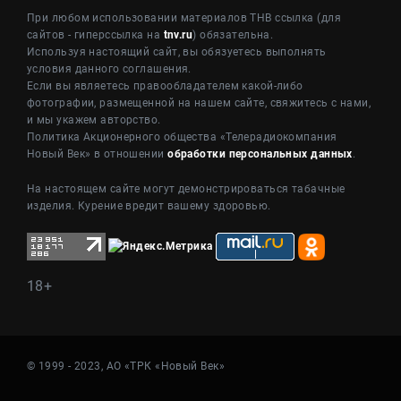
При любом использовании материалов ТНВ ссылка (для
сайтов - гиперссылка на
tnv.ru
) обязательна.
Используя настоящий сайт, вы обязуетесь выполнять
условия данного соглашения.
Если вы являетесь правообладателем какой-либо
фотографии, размещенной на нашем сайте, свяжитесь с нами,
и мы укажем авторство.
Политика Акционерного общества «Телерадиокомпания
Новый Век» в отношении
обработки персональных данных
.
На настоящем сайте могут демонстрироваться табачные
изделия. Курение вредит вашему здоровью.
18+
© 1999 - 2023, АО «ТРК «Новый Век»