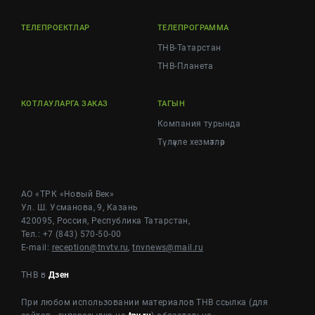
ТЕЛЕПРОЕКТЛАР
ТЕЛЕПРОГРАММА
ТНВ-Татарстан
ТНВ-Планета
КОТЛАУЛАРГА ЗАКАЗ
ТАГЫН
Компания турында
Түләүле хезмәтләр
АО «ТРК «Новый Век»
Ул. Ш. Усманова, 9, Казань
420095, Россия, Республика Татарстан,
Тел.: +7 (843) 570-50-00
E-mail:
reception@tnvtv.ru
,
tnvnews@mail.ru
ТНВ в
Дзен
При любом использовании материалов ТНВ ссылка (для