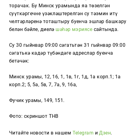
Тагын
торачак. Бу Минск урамында яңа төзелгән
суүткәргечне үзәкләштерелгән су тәэмин итү
челтәрләренә тоташтыру буенча эшләр башкару
белән бәйле, диелә
шәһәр мэриясе
сайтында.
Су 30 гыйнвар 09:00 сәгатьтән 31 гыйнвар 09:00
сәгатькә кадәр түбәндәге адреслар буенча
бетәчәк:
Минск урамы, 12, 16, 1, 1в, 1г, 1д, 1а корп.1; 1а
корп.2; 5, 5а, 5в, 7, 7а, 9, 16а,
Фучик урамы, 149, 151.
Фото: скриншот ТНВ
Читайте новости в нашем
Telegram
и
Дзен
.