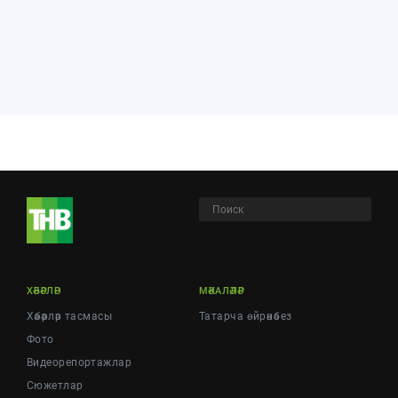
ХӘБӘРЛӘР
МӘКАЛӘЛӘР
Хәбәрләр тасмасы
Татарча өйрәнәбез
Фото
Видеорепортажлар
Cюжетлар