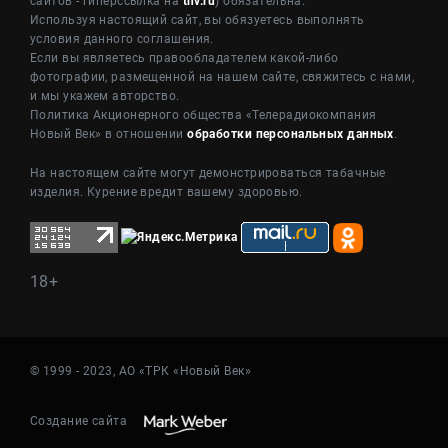
сайтов - гиперссылка на
tnv.ru
) обязательна.
Используя настоящий сайт, вы обязуетесь выполнять
условия данного соглашения.
Если вы являетесь правообладателем какой-либо
фотографии, размещенной на нашем сайте, свяжитесь с нами,
и мы укажем авторство.
Политика Акционерного общества «Телерадиокомпания
Новый Век» в отношении
обработки персональных данных
.
На настоящем сайте могут демонстрироваться табачные
изделия. Курение вредит вашему здоровью.
18+
© 1999 - 2023, АО «ТРК «Новый Век»
Создание сайта