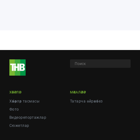
ХӘБӘРЛӘР
МӘКАЛӘЛӘР
Хәбәрләр тасмасы
Татарча өйрәнәбез
Фото
Видеорепортажлар
Cюжетлар