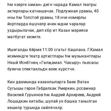
Тагын
һәм хәзерге заман» дигән чарада Камал театры
актерлары катнашачак. Подлужная урамы, 40
нчы һәм Толстой урамы, 18 нче номерлы
йортларда яшәүчеләр өчен мәдәни чаралар
уздырылачак, дип хәбәр итә Казан мэриясе
матбугат хезмәте.
Ишегалды бәйрәме 11:00 сәгатьтә башлана. Г.Камал
исемендәге театр артистлары һәм музыкантлары
Нәкый Исәнбәтнең «Гөлҗамал. Чакыру» пьесасы
буенча спектакльдән өзек күрсәтәчәк.
Көн дәвамында казанлыларга Бөек Ватан
Сугышы герое Габделхак Умеркин, рәссамнар
Василий Гурьянов һәм Андрей Архиреев, Андрей
Лошадкин китабы, шулай ук башка танылган
кешеләр турында сөйләячәкләр.