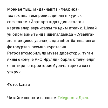
Моннан тыш, мәйданчыкта «Фабрика»
театрыннан импровизацияләнгән курчак
спектакле, «Йорт артында» дип аталган
картиналар вернисажы тәкъдим ителәчәк. Шулай
ук бәйрәм вакытында ишегалдында «Сузылган
җеп» акциясе узачак, анда шәһәргә багышланган
фотосурәтләр, рәсемнәр күрсәтеләчәк.
Ретроавтомобильләр музее директоры, туган
якны өйрәнүче Риф Яруллин барлык теләүчеләргә
янәшә тирәдәге территория буенча тарихи сәяхәт
үткәрәчәк.
Фото: kzn.ru
Читайте новости в нашем
Telegram
и
Дзен
.