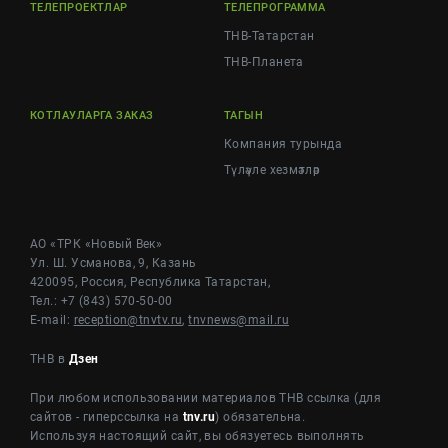
ТЕЛЕПРОЕКТЛАР
ТЕЛЕПРОГРАММА
ТНВ-Татарстан
ТНВ-Планета
КОТЛАУЛАРГА ЗАКАЗ
ТАГЫН
Компания турында
Түләүле хезмәтләр
АО «ТРК «Новый Век»
Ул. Ш. Усманова, 9, Казань
420095, Россия, Республика Татарстан,
Тел.: +7 (843) 570-50-00
E-mail:
reception@tnvtv.ru
,
tnvnews@mail.ru
ТНВ в
Дзен
При любом использовании материалов ТНВ ссылка (для
сайтов - гиперссылка на
tnv.ru
) обязательна.
Используя настоящий сайт, вы обязуетесь выполнять