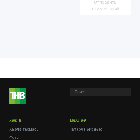
Отправить
комментарий
ХӘБӘРЛӘР
МӘКАЛӘЛӘР
Хәбәрләр тасмасы
Татарча өйрәнәбез
Фото