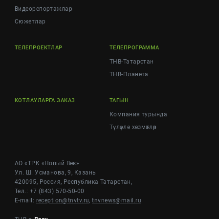
Видеорепортажлар
Cюжетлар
ТЕЛЕПРОЕКТЛАР
ТЕЛЕПРОГРАММА
ТНВ-Татарстан
ТНВ-Планета
КОТЛАУЛАРГА ЗАКАЗ
ТАГЫН
Компания турында
Түләүле хезмәтләр
АО «ТРК «Новый Век»
Ул. Ш. Усманова, 9, Казань
420095, Россия, Республика Татарстан,
Тел.: +7 (843) 570-50-00
E-mail:
reception@tnvtv.ru
,
tnvnews@mail.ru