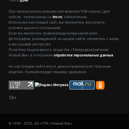
ТНВ в
Дзен
При любом использовании материалов ТНВ ссылка (для
сайтов - гиперссылка на
tnv.ru
) обязательна.
Используя настоящий сайт, вы обязуетесь выполнять
условия данного соглашения.
Если вы являетесь правообладателем какой-либо
фотографии, размещенной на нашем сайте, свяжитесь с нами,
и мы укажем авторство.
Политика Акционерного общества «Телерадиокомпания
Новый Век» в отношении
обработки персональных данных
.
На настоящем сайте могут демонстрироваться табачные
изделия. Курение вредит вашему здоровью.
18+
© 1999 - 2023, АО «ТРК «Новый Век»