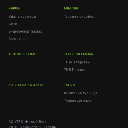
ХӘБӘРЛӘР
МӘКАЛӘЛӘР
Хәбәрләр тасмасы
Татарча өйрәнәбез
Фото
Видеорепортажлар
Cюжетлар
ТЕЛЕПРОЕКТЛАР
ТЕЛЕПРОГРАММА
ТНВ-Татарстан
ТНВ-Планета
КОТЛАУЛАРГА ЗАКАЗ
ТАГЫН
Компания турында
Түләүле хезмәтләр
АО «ТРК «Новый Век»
Ул. Ш. Усманова, 9, Казань