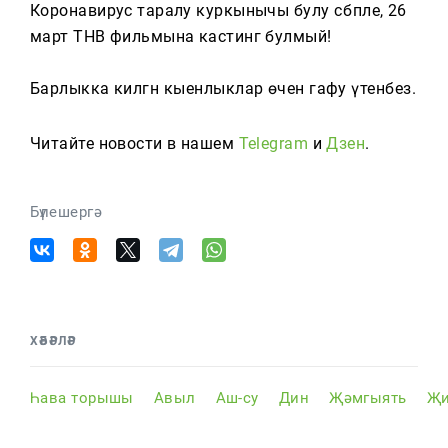
Тагын
Коронавирус таралу куркынычы булу сәбәпле, 26
март ТНВ фильмына кастинг булмый!
Барлыкка килгән кыенлыклар өчен гафу үтенәбез.
Читайте новости в нашем
Telegram
и
Дзен
.
Бүлешергә
ХӘБӘРЛӘР
Һава торышы
Авыл
Аш-су
Дин
Җәмгыять
Җи