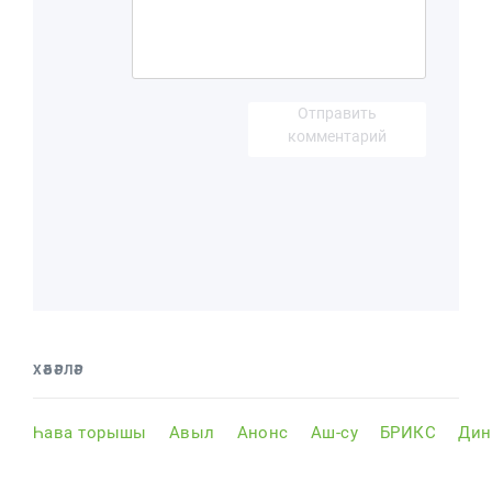
Отправить
комментарий
ХӘБӘРЛӘР
Һава торышы
Авыл
Анонс
Аш-су
БРИКС
Дин