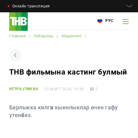
Онлайн трансляция
РУС
Главная
Хәбәрләр
Мәдәният
Например: Минниханов, 7 дней, телепрограмма
Например: Минниханов, 7 дней, телепрограмма
ТНВ фильмына кастинг булмый
Хәбәрләр
Мәкаләләр
HTTPS://TNV.RU
25 МАРТ 2020, 18:28
0
Телепроектлар
Барлыкка килгән кыенлыклар өчен гафу
Телепрограмма
үтенәбез.
Котлауларга заказ