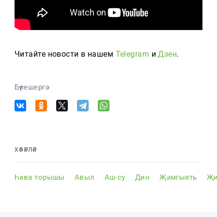
Читайте новости в нашем
Telegram
и
Дзен
.
Бүлешергә
ХӘБӘРЛӘР
Һава торышы
Авыл
Аш-су
Дин
Җәмгыять
Җи