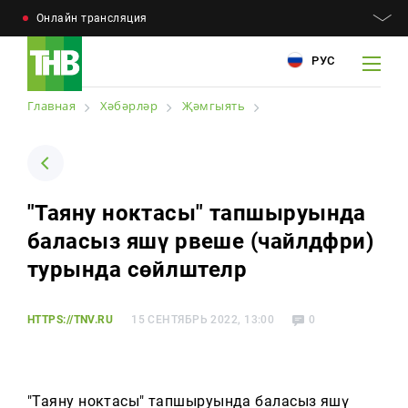
Онлайн трансляция
РУС
Главная
Хәбәрләр
Җәмгыять
Например: Минниханов, 7 дней, телепрограмма
Например: Минниханов, 7 дней, телепрограмма
"Таяну ноктасы" тапшыруында
Хәбәрләр
баласыз яшәү рәвеше (чайлдфри)
Мәкаләләр
турында сөйләштеләр
Телепроектлар
HTTPS://TNV.RU
15 СЕНТЯБРЬ 2022, 13:00
0
Телепрограмма
Котлауларга заказ
"Таяну ноктасы" тапшыруында баласыз яшәү