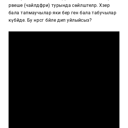
Тагын
рәвеше (чайлдфри) турында сөйләштеләр. Хәзер
бала тапмаучылар яки бер генә бала табучылар
күбәйде. Бу нәрсәгә бәйле дип уйлыйсыз?