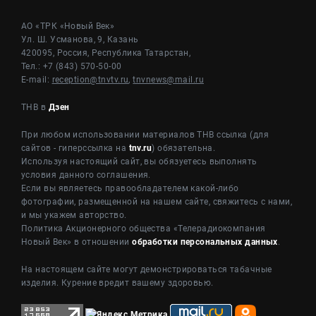
АО «ТРК «Новый Век»
Ул. Ш. Усманова, 9, Казань
420095, Россия, Республика Татарстан,
Тел.: +7 (843) 570-50-00
E-mail:
reception@tnvtv.ru
,
tnvnews@mail.ru
ТНВ в
Дзен
При любом использовании материалов ТНВ ссылка (для
сайтов - гиперссылка на
tnv.ru
) обязательна.
Используя настоящий сайт, вы обязуетесь выполнять
условия данного соглашения.
Если вы являетесь правообладателем какой-либо
фотографии, размещенной на нашем сайте, свяжитесь с нами,
и мы укажем авторство.
Политика Акционерного общества «Телерадиокомпания
Новый Век» в отношении
обработки персональных данных
.
На настоящем сайте могут демонстрироваться табачные
изделия. Курение вредит вашему здоровью.