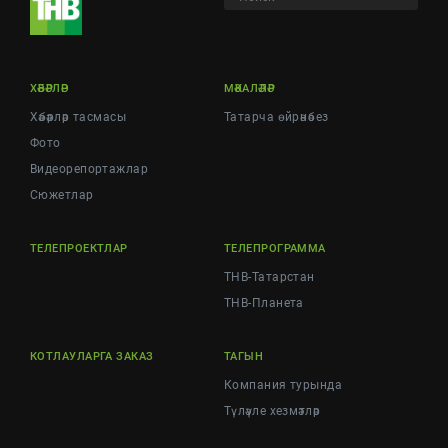
ХӘБӘРЛӘР
МӘКАЛӘЛӘР
Хәбәрләр тасмасы
Татарча өйрәнәбез
Фото
Видеорепортажлар
Cюжетлар
ТЕЛЕПРОЕКТЛАР
ТЕЛЕПРОГРАММА
ТНВ-Татарстан
ТНВ-Планета
КОТЛАУЛАРГА ЗАКАЗ
ТАГЫН
Компания турында
Түләүле хезмәтләр