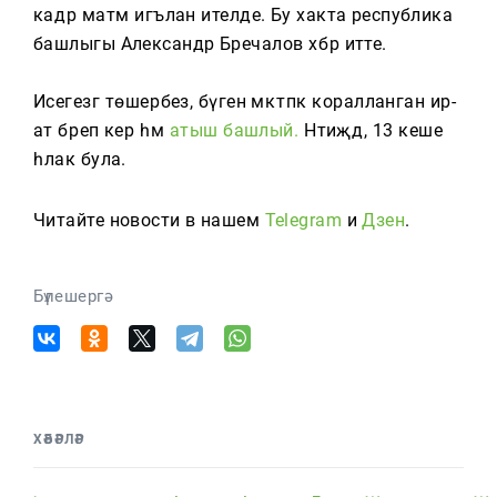
Тагын
кадәр матәм игълан ителде. Бу хакта республика
башлыгы Александр Бречалов хәбәр итте.
Исегезгә төшерәбез, бүген мәктәпкә коралланган ир-
ат бәреп керә һәм
атыш башлый.
Нәтиҗәдә, 13 кеше
һәлак була.
Читайте новости в нашем
Telegram
и
Дзен
.
Бүлешергә
ХӘБӘРЛӘР