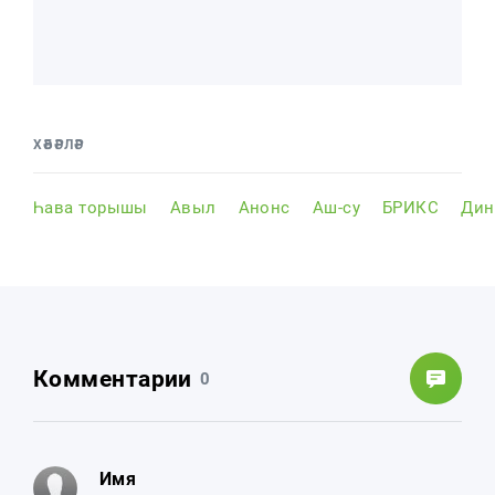
ХӘБӘРЛӘР
Һава торышы
Авыл
Анонс
Аш-су
БРИКС
Дин
Комментарии
0
Имя