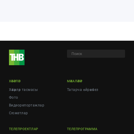
ХӘБӘРЛӘР
МӘКАЛӘЛӘР
Хәбәрләр тасмасы
Татарча өйрәнәбез
Фото
Видеорепортажлар
Cюжетлар
ТЕЛЕПРОЕКТЛАР
ТЕЛЕПРОГРАММА