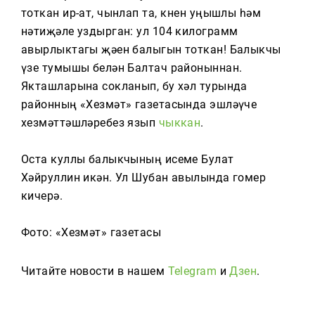
Тагын
тоткан ир-ат, чынлап та, көнен уңышлы һәм
нәтиҗәле уздырган: ул 104 килограмм
авырлыктагы җәен балыгын тоткан! Балыкчы
үзе тумышы белән Балтач районыннан.
Якташларына сокланып, бу хәл турында
районның «Хезмәт» газетасында эшләүче
хезмәттәшләребез язып
чыккан
.
Оста куллы балыкчының исеме Булат
Хәйруллин икән. Ул Шубан авылында гомер
кичерә.
Фото: «Хезмәт» газетасы
Читайте новости в нашем
Telegram
и
Дзен
.