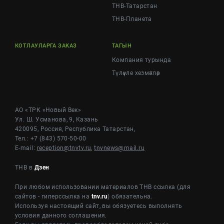
ТНВ-Татарстан
ТНВ-Планета
КОТЛАУЛАРГА ЗАКАЗ
ТАГЫН
Компания турында
Түләүле хезмәтләр
АО «ТРК «Новый Век»
Ул. Ш. Усманова, 9, Казань
420095, Россия, Республика Татарстан,
Тел.: +7 (843) 570-50-00
E-mail:
reception@tnvtv.ru
,
tnvnews@mail.ru
ТНВ в
Дзен
При любом использовании материалов ТНВ ссылка (для
сайтов - гиперссылка на
tnv.ru
) обязательна.
Используя настоящий сайт, вы обязуетесь выполнять
условия данного соглашения.