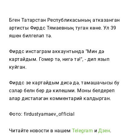
Тагын
Бүген Татарстан Республикасының атказанган
артисты Фирдүс Тямаевның туган көне. Ул 39
яшен билгеләп үтә.
Фирдүс инстаграм аккаунтында "Мин дә
картайдым. Гомер үтә, нигә үтә!", - дип язып
куйган.
Фирдүс үзе картайдым дисә дә, тамашачысы бу
сүзләр белн бер дә килешми. Моны белдереп
алар дистәләгән комментарий калдырган.
Фото: firdustyamaev_official
Читайте новости в нашем
Telegram
и
Дзен
.