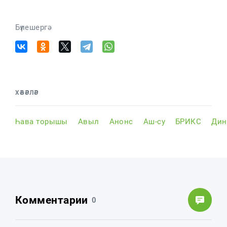
Бүлешергә
ХӘБӘРЛӘР
Һава торышы
Авыл
Анонс
Аш-су
БРИКС
Дин
Комментарии
0