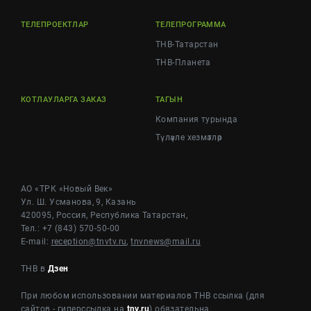
ТЕЛЕПРОЕКТЛАР
ТЕЛЕПРОГРАММА
ТНВ-Татарстан
ТНВ-Планета
КОТЛАУЛАРГА ЗАКАЗ
ТАГЫН
Компания турында
Түләүле хезмәтләр
АО «ТРК «Новый Век»
Ул. Ш. Усманова, 9, Казань
420095, Россия, Республика Татарстан,
Тел.: +7 (843) 570-50-00
E-mail:
reception@tnvtv.ru
,
tnvnews@mail.ru
ТНВ в
Дзен
При любом использовании материалов ТНВ ссылка (для
сайтов - гиперссылка на
tnv.ru
) обязательна.