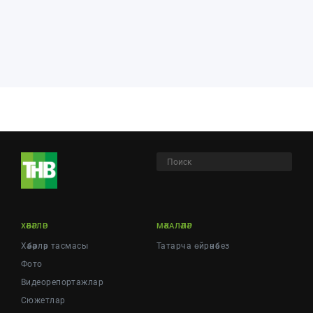
ХӘБӘРЛӘР
МӘКАЛӘЛӘР
Хәбәрләр тасмасы
Татарча өйрәнәбез
Фото
Видеорепортажлар
Cюжетлар