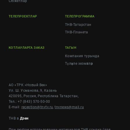
Cюжетлар
ТЕЛЕПРОЕКТЛАР
ТЕЛЕПРОГРАММА
ТНВ-Татарстан
ТНВ-Планета
КОТЛАУЛАРГА ЗАКАЗ
ТАГЫН
Компания турында
Түләүле хезмәтләр
АО «ТРК «Новый Век»
Ул. Ш. Усманова, 9, Казань
420095, Россия, Республика Татарстан,
Тел.: +7 (843) 570-50-00
E-mail:
reception@tnvtv.ru
,
tnvnews@mail.ru
ТНВ в
Дзен
При любом использовании материалов ТНВ ссылка (для