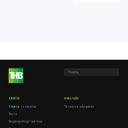
ХӘБӘРЛӘР
МӘКАЛӘЛӘР
Хәбәрләр тасмасы
Татарча өйрәнәбез
Фото
Видеорепортажлар