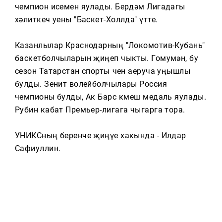
Тагын
чемпион исемен яулады. Бердәм Лигадагы
хәлиткеч уены "Баскет-Холлда" үтте.
Казанлылар Краснодарның "Локомотив-Кубань"
баскетболчыларын җиңеп чыкты. Гомумән, бу
сезон Татарстан спорты өчен аеруча уңышлы
булды. Зенит волейболчылары Россия
чемпионы булды, Ак Барс көмеш медаль яулады.
Рубин кабат Премьер-лигага чыгарга тора.
УНИКСның беренче җиңүе хакында - Илдар
Сафиуллин.