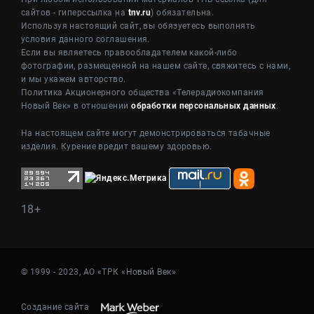
сайтов - гиперссылка на
tnv.ru
) обязательна.
Используя настоящий сайт, вы обязуетесь выполнять
условия данного соглашения.
Если вы являетесь правообладателем какой-либо
фотографии, размещенной на нашем сайте, свяжитесь с нами,
и мы укажем авторство.
Политика Акционерного общества «Телерадиокомпания
Новый Век» в отношении
обработки персональных данных
.
На настоящем сайте могут демонстрироваться табачные
изделия. Курение вредит вашему здоровью.
18+
© 1999 - 2023, АО «ТРК «Новый Век»
Создание сайта