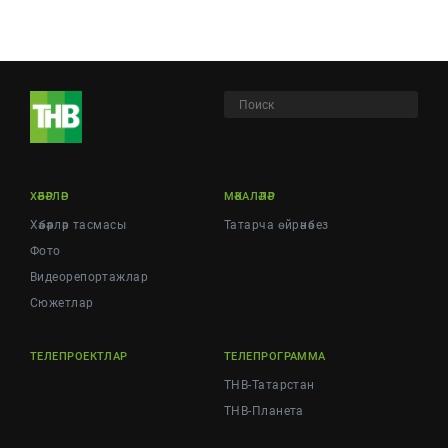
ХӘБӘРЛӘР
МӘКАЛӘЛӘР
Хәбәрләр тасмасы
Татарча өйрәнәбез
Фото
Видеорепортажлар
Cюжетлар
ТЕЛЕПРОЕКТЛАР
ТЕЛЕПРОГРАММА
ТНВ-Татарстан
ТНВ-Планета