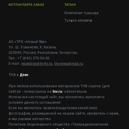
КОТЛАУЛАРГА ЗАКАЗ
ТАГЫН
Компания турында
Түләүле хезмәтләр
АО «ТРК «Новый Век»
Ул. Ш. Усманова, 9, Казань
420095, Россия, Республика Татарстан,
Тел.: +7 (843) 570-50-00
E-mail:
reception@tnvtv.ru
,
tnvnews@mail.ru
ТНВ в
Дзен
При любом использовании материалов ТНВ ссылка (для
сайтов - гиперссылка на
tnv.ru
) обязательна.
Используя настоящий сайт, вы обязуетесь выполнять
условия данного соглашения.
Если вы являетесь правообладателем какой-либо
фотографии, размещенной на нашем сайте, свяжитесь с нами,
и мы укажем авторство.
Политика Акционерного общества «Телерадиокомпания