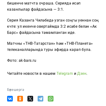
Тагын
бишенче матчта очраша. Сериядә исәп
казанлылар файдасына — 3:1.
Серия Казанга Чиләбедә узган соңгы уеннан соң
күчте: ул икенче овертаймда 3:2 исәбе белән «Ак
Барс» файдасына тәмамланган иде.
Матчны «ТНВ-Татарстан» һәм «ТНВ-Планета»
телеканалларында туры эфирда карап була.
Фото: ak-bars.ru
Читайте новости в нашем
Telegram
и
Дзен
.
Бүлешергә