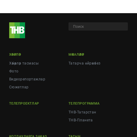
ХӘБӘРЛӘР
МӘКАЛӘЛӘР
Хәбәрләр тасмасы
Татарча өйрәнәбез
Фото
Видеорепортажлар
Cюжетлар
ТЕЛЕПРОЕКТЛАР
ТЕЛЕПРОГРАММА
ТНВ-Татарстан
ТНВ-Планета
КОТЛАУЛАРГА ЗАКАЗ
ТАГЫН