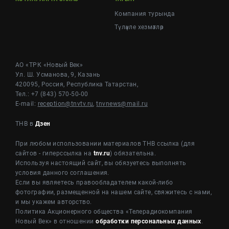
Компания турында
Түләүле хезмәтләр
АО «ТРК «Новый Век»
Ул. Ш. Усманова, 9, Казань
420095, Россия, Республика Татарстан,
Тел.: +7 (843) 570-50-00
E-mail:
reception@tnvtv.ru
,
tnvnews@mail.ru
ТНВ в
Дзен
При любом использовании материалов ТНВ ссылка (для
сайтов - гиперссылка на
tnv.ru
) обязательна.
Используя настоящий сайт, вы обязуетесь выполнять
условия данного соглашения.
Если вы являетесь правообладателем какой-либо
фотографии, размещенной на нашем сайте, свяжитесь с нами,
и мы укажем авторство.
Политика Акционерного общества «Телерадиокомпания
Новый Век» в отношении
обработки персональных данных
.