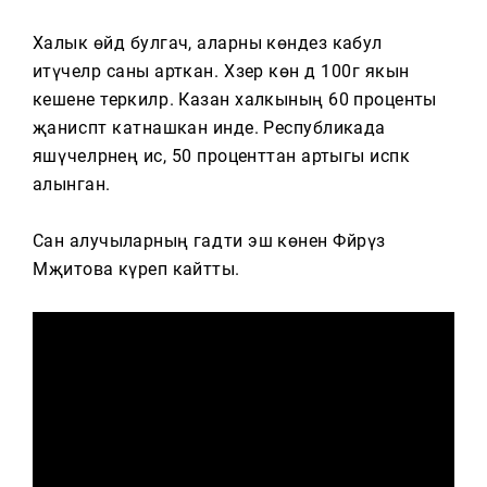
Тагын
Халык өйдә булгач, аларны көндез кабул
итүчеләр саны арткан. Хәзер көн дә 100гә якын
кешене теркиләр. Казан халкының 60 проценты
җанисәптә катнашкан инде. Республикада
яшәүчеләрнең исә, 50 проценттан артыгы исәпкә
алынган.
Сан алучыларның гадәти эш көнен Фәйрүзә
Мәҗитова күреп кайтты.