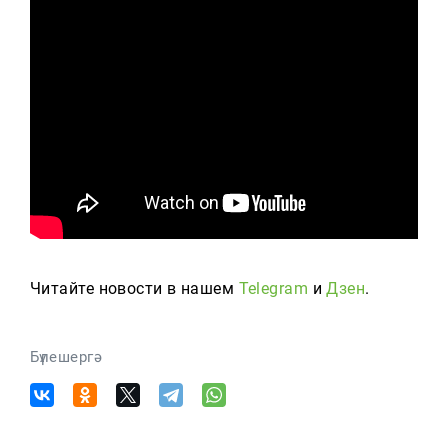
Читайте новости в нашем
Telegram
и
Дзен
.
Бүлешергә