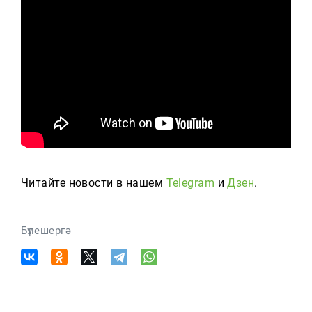
Читайте новости в нашем
Telegram
и
Дзен
.
Бүлешергә