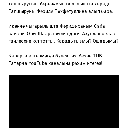
Тагын
тапшыруының беренче чыгарылышын карады.
Тапшыруны Фәридә Төхфәтуллина алып бара.
Икенче чыгарылышта Фәридә ханым Саба
районы Олы Шаңар авылындагы Ахунҗановлар
гаиләсенә юл тотты. Карадыгызмы? Ошадымы?
Карарга өлгермәгән булсагыз, безнең ТНВ
Татарча YouTube каналына рәхим итегез!