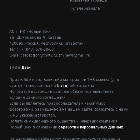
Компания турында
Түләүле хезмәтләр
АО «ТРК «Новый Век»
Ул. Ш. Усманова, 9, Казань
420095, Россия, Республика Татарстан,
Тел.: +7 (843) 570-50-00
E-mail:
reception@tnvtv.ru
,
tnvnews@mail.ru
ТНВ в
Дзен
При любом использовании материалов ТНВ ссылка (для
сайтов - гиперссылка на
tnv.ru
) обязательна.
Используя настоящий сайт, вы обязуетесь выполнять
условия данного соглашения.
Если вы являетесь правообладателем какой-либо
фотографии, размещенной на нашем сайте, свяжитесь с нами,
и мы укажем авторство.
Политика Акционерного общества «Телерадиокомпания
Новый Век» в отношении
обработки персональных данных
.
На настоящем сайте могут демонстрироваться табачные