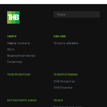
ХӘБӘРЛӘР
МӘКАЛӘЛӘР
Хәбәрләр тасмасы
Татарча өйрәнәбез
Фото
Видеорепортажлар
Cюжетлар
ТЕЛЕПРОЕКТЛАР
ТЕЛЕПРОГРАММА
ТНВ-Татарстан
ТНВ-Планета
КОТЛАУЛАРГА ЗАКАЗ
ТАГЫН