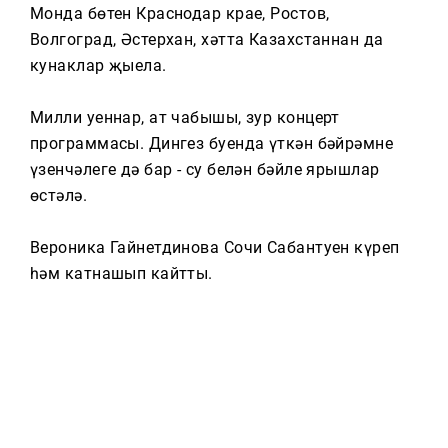
Тагын
Монда бөтен Краснодар крае, Ростов,
Волгоград, Әстерхан, хәтта Казахстаннан да
кунаклар җыела.
Милли уеннар, ат чабышы, зур концерт
программасы. Дингез буенда үткән бәйрәмнең
үзенчәлеге дә бар - су белән бәйле ярышлар
өстәлә.
Вероника Гайнетдинова Сочи Сабантуен күреп
һәм катнашып кайтты.