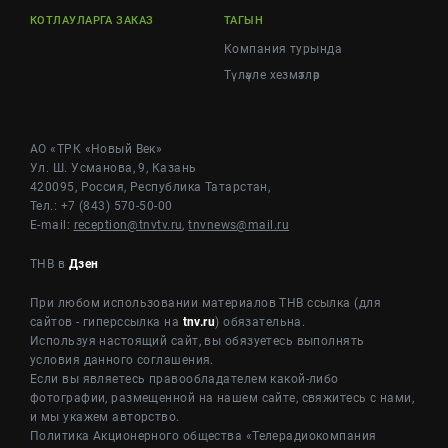
КОТЛАУЛАРГА ЗАКАЗ
ТАГЫН
Компания турында
Түләүле хезмәтләр
АО «ТРК «Новый Век»
Ул. Ш. Усманова, 9, Казань
420095, Россия, Республика Татарстан,
Тел.: +7 (843) 570-50-00
E-mail:
reception@tnvtv.ru
,
tnvnews@mail.ru
ТНВ в
Дзен
При любом использовании материалов ТНВ ссылка (для
сайтов - гиперссылка на
tnv.ru
) обязательна.
Используя настоящий сайт, вы обязуетесь выполнять
условия данного соглашения.
Если вы являетесь правообладателем какой-либо
фотографии, размещенной на нашем сайте, свяжитесь с нами,
и мы укажем авторство.
Политика Акционерного общества «Телерадиокомпания