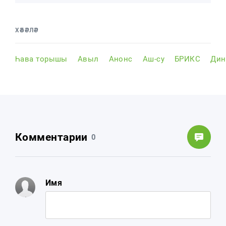
ХӘБӘРЛӘР
Һава торышы
Авыл
Анонс
Аш-су
БРИКС
Дин
Комментарии
0
Имя