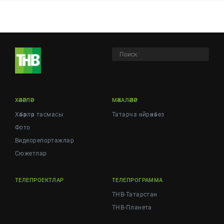
ХӘБӘРЛӘР
МӘКАЛӘЛӘР
Хәбәрләр тасмасы
Татарча өйрәнәбез
Фото
Видеорепортажлар
Cюжетлар
ТЕЛЕПРОЕКТЛАР
ТЕЛЕПРОГРАММА
ТНВ-Татарстан
ТНВ-Планета