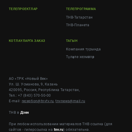
ТЕЛЕПРОЕКТЛАР
ТЕЛЕПРОГРАММА
ТНВ-Татарстан
ТНВ-Планета
КОТЛАУЛАРГА ЗАКАЗ
ТАГЫН
Компания турында
Түләүле хезмәтләр
АО «ТРК «Новый Век»
Ул. Ш. Усманова, 9, Казань
420095, Россия, Республика Татарстан,
Тел.: +7 (843) 570-50-00
E-mail:
reception@tnvtv.ru
,
tnvnews@mail.ru
ТНВ в
Дзен
При любом использовании материалов ТНВ ссылка (для
сайтов - гиперссылка на
tnv.ru
) обязательна.