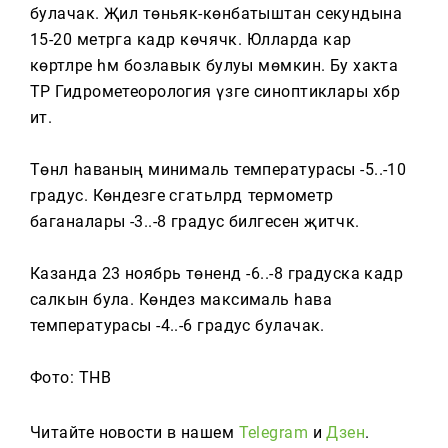
Тагын
булачак. Җил төньяк-көнбатыштан секундына
15-20 метрга кадәр көчәячәк. Юлларда кар
көртләре һәм бозлавык булуы мөмкин. Бу хакта
ТР Гидрометеорология үзәге синоптиклары хәбәр
итә.
Төнлә һаваның минималь температурасы -5..-10
градус. Көндезге сәгатьләрдә термометр
баганалары -3..-8 градус билгесенә җитәчәк.
Казанда 23 ноябрь төнендә -6..-8 градуска кадәр
салкын була. Көндез максималь һава
температурасы -4..-6 градус булачак.
Фото: ТНВ
Читайте новости в нашем
Telegram
и
Дзен
.