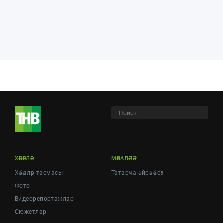
ХӘБӘРЛӘР
МӘКАЛӘЛӘР
Хәбәрләр тасмасы
Татарча өйрәнәбез
Фото
Видеорепортажлар
Cюжетлар