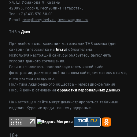
Ул. Ш. Усманова, 9, Казань
420095, Россия, Республика Татарстан,
Тел.: +7 (843) 570-50-00
E-mail:
reception@tnvtv.ru
,
tnvnews@mail.ru
ТНВ в
Дзен
При любом использовании материалов ТНВ ссылка (для
сайтов - гиперссылка на
tnv.ru
) обязательна.
Используя настоящий сайт, вы обязуетесь выполнять
условия данного соглашения.
Если вы являетесь правообладателем какой-либо
фотографии, размещенной на нашем сайте, свяжитесь с нами,
и мы укажем авторство.
Политика Акционерного общества «Телерадиокомпания
Новый Век» в отношении
обработки персональных данных
.
На настоящем сайте могут демонстрироваться табачные
изделия. Курение вредит вашему здоровью.
18+