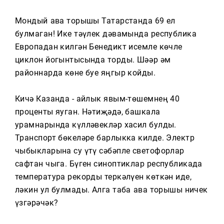
Тагын
Мондый һава торышы Татарстанда 69 ел
булмаган! Ике тәүлек дәвамында республика
Европадан килгән Бенедикт исемле көчле
циклон йогынтысында торды. Шәһәр һәм
районнарда көне буе яңгыр койды.
Кичә Казанда - айлык явым-төшемнең 40
проценты яуган. Нәтиҗәдә, башкала
урамнарында күлләвекләр хасил булды.
Транспорт бөкеләре барлыкка килде. Электр
чыбыкларына су үтү сәбәпле светофорлар
сафтан чыга. Бүген синоптиклар республикада
температура рекорды теркәлүен көткән иде,
ләкин ул булмады. Алга таба һава торышы ничек
үзгәрәчәк?