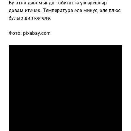
Бу атна дәвамында табигаттә үзгәрешләр
дәвам итәчәк. Температура әле минус, әле плюс
булыр дип көтелә.
Фото: pixabay.com