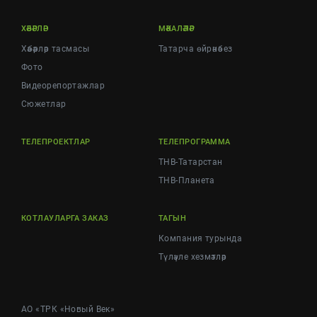
ХӘБӘРЛӘР
МӘКАЛӘЛӘР
Хәбәрләр тасмасы
Татарча өйрәнәбез
Фото
Видеорепортажлар
Cюжетлар
ТЕЛЕПРОЕКТЛАР
ТЕЛЕПРОГРАММА
ТНВ-Татарстан
ТНВ-Планета
КОТЛАУЛАРГА ЗАКАЗ
ТАГЫН
Компания турында
Түләүле хезмәтләр
АО «ТРК «Новый Век»