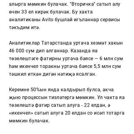
Тагын
алырга мөмкин булачак. "Вторичка" сатып алу
өчен 33 ел кирәк булачак. Бу хакта
аналитиканы Avito бушлай игъланнар сервисы
тәкъдим итә.
Аналитиклар Татарстанда уртача хезмәт хакын
46 000 сум дип алганнар. Казанда яңа
төзелештәге фатирның уртача бәясе — 6 млн сум
һәм икенчел торакның уртача бәясе 5,5 млн сум
тәшкил иткән дигән нәтиҗә ясалган.
Керемнең 50%ын янда калдырып булса, акча
җыю процессын тизләтергә мөмкин. Ул чакта яңа
төзелештә фатир сатып алуга - 22 елдан, ә
«икенчел» сатып алуга 20 елдан соң исәп тотарга
мөмкин булачак.