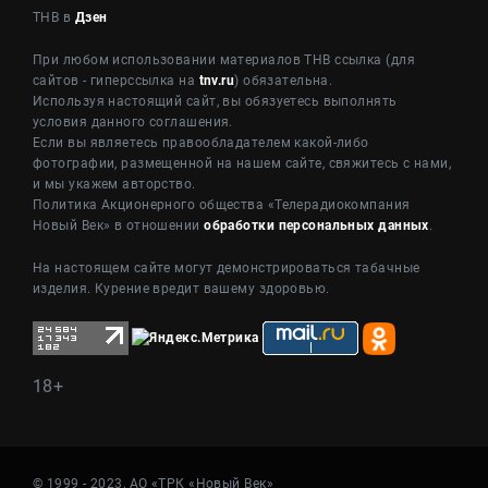
ТНВ в
Дзен
При любом использовании материалов ТНВ ссылка (для
сайтов - гиперссылка на
tnv.ru
) обязательна.
Используя настоящий сайт, вы обязуетесь выполнять
условия данного соглашения.
Если вы являетесь правообладателем какой-либо
фотографии, размещенной на нашем сайте, свяжитесь с нами,
и мы укажем авторство.
Политика Акционерного общества «Телерадиокомпания
Новый Век» в отношении
обработки персональных данных
.
На настоящем сайте могут демонстрироваться табачные
изделия. Курение вредит вашему здоровью.
18+
© 1999 - 2023, АО «ТРК «Новый Век»