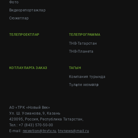
Фото
Видеорепортажлар
Cюжетлар
ТЕЛЕПРОЕКТЛАР
ТЕЛЕПРОГРАММА
ТНВ-Татарстан
ТНВ-Планета
КОТЛАУЛАРГА ЗАКАЗ
ТАГЫН
Компания турында
Түләүле хезмәтләр
АО «ТРК «Новый Век»
Ул. Ш. Усманова, 9, Казань
420095, Россия, Республика Татарстан,
Тел.: +7 (843) 570-50-00
E-mail:
reception@tnvtv.ru
,
tnvnews@mail.ru