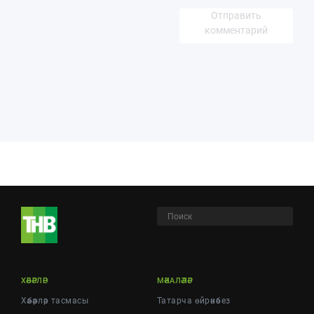
Отправить
комментарий
ХӘБӘРЛӘР
МӘКАЛӘЛӘР
Хәбәрләр тасмасы
Татарча өйрәнәбез