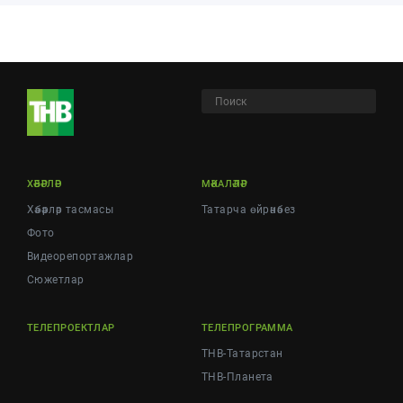
ХӘБӘРЛӘР
МӘКАЛӘЛӘР
Хәбәрләр тасмасы
Татарча өйрәнәбез
Фото
Видеорепортажлар
Cюжетлар
ТЕЛЕПРОЕКТЛАР
ТЕЛЕПРОГРАММА
ТНВ-Татарстан
ТНВ-Планета