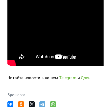
Читайте новости в нашем
Telegram
и
Дзен
.
Бүлешергә