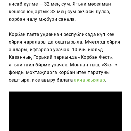
нисаб күләме — 32 мең сум. Ягъни мөселман
кешесенең артык 32 мең сум акчасы булса,
корбан чалу мәҗбүри санала.
Корбан гаете уңаеннан республикада күп кенә
хәйрия чаралары да оештырыла. Мәчетләрдә хәйрия
ашлары, ифтарлар узачак. 10нчы июльдә
Казанның Горький паркында «Корбан Фест»,
ягъни гаилә бәйрәме узачак. Моннан тыш, «Зәкят»
фонды мохтаҗларга корбан итен таратуны
оештыра, ике авыру балага
акча җыялар
.