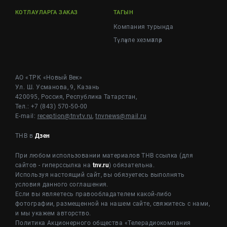
КОТЛАУЛАРГА ЗАКАЗ
ТАГЫН
Компания турында
Түләүле хезмәтләр
АО «ТРК «Новый Век»
Ул. Ш. Усманова, 9, Казань
420095, Россия, Республика Татарстан,
Тел.: +7 (843) 570-50-00
E-mail:
reception@tnvtv.ru
,
tnvnews@mail.ru
ТНВ в
Дзен
При любом использовании материалов ТНВ ссылка (для
сайтов - гиперссылка на
tnv.ru
) обязательна.
Используя настоящий сайт, вы обязуетесь выполнять
условия данного соглашения.
Если вы являетесь правообладателем какой-либо
фотографии, размещенной на нашем сайте, свяжитесь с нами,
и мы укажем авторство.
Политика Акционерного общества «Телерадиокомпания