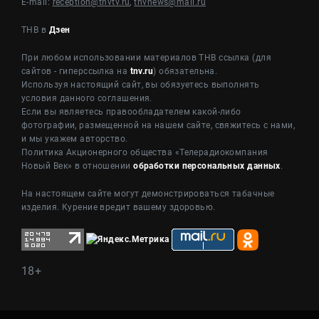
E-mail:
reception@tnvtv.ru
,
tnvnews@mail.ru
ТНВ в
Дзен
При любом использовании материалов ТНВ ссылка (для
сайтов - гиперссылка на
tnv.ru
) обязательна.
Используя настоящий сайт, вы обязуетесь выполнять
условия данного соглашения.
Если вы являетесь правообладателем какой-либо
фотографии, размещенной на нашем сайте, свяжитесь с нами,
и мы укажем авторство.
Политика Акционерного общества «Телерадиокомпания
Новый Век» в отношении
обработки персональных данных
.
На настоящем сайте могут демонстрироваться табачные
изделия. Курение вредит вашему здоровью.
18+