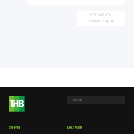
Отправить
комментарий
ХӘБӘРЛӘР
МӘКАЛӘЛӘР