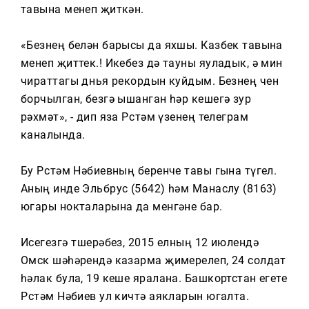
Тагын
тавына менеп җиткән.
«Безнең белән барысы да яхшы. Казбек тавына
менеп җиттек.! Икебез дә тауны яуладык, ә мин
чираттагы дөнья рекордын куйдым. Безнең өчен
борчылган, безгә ышанган һәр кешегә зур
рәхмәт», - дип яза Рөстәм үзенең телеграм
каналында.
Бу Рөстәм Нәбиевның беренче тавы гына түгел.
Аның инде Эльбрус (5642) һәм Манаслу (8163)
югары нокталарына да менгәне бар.
Исегезгә төшерәбез, 2015 елның 12 июлендә
Омск шәһәрендә казарма җимерелеп, 24 солдат
һәлак була, 19 кеше яралана. Башкортстан егете
Рөстәм Нәбиев ул кичтә аякларын югалта.