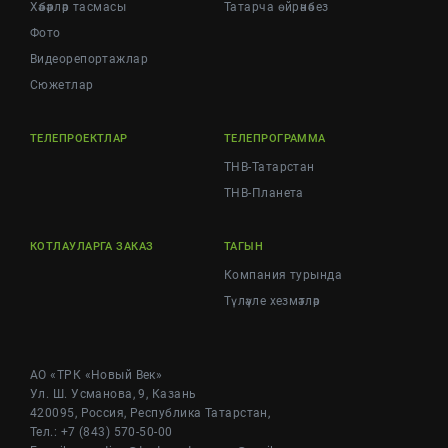
Хәбәрләр тасмасы
Татарча өйрәнәбез
Фото
Видеорепортажлар
Cюжетлар
ТЕЛЕПРОЕКТЛАР
ТЕЛЕПРОГРАММА
ТНВ-Татарстан
ТНВ-Планета
КОТЛАУЛАРГА ЗАКАЗ
ТАГЫН
Компания турында
Түләүле хезмәтләр
АО «ТРК «Новый Век»
Ул. Ш. Усманова, 9, Казань
420095, Россия, Республика Татарстан,
Тел.: +7 (843) 570-50-00