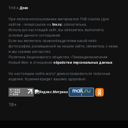
ТНВ в
Дзен
При любом использовании материалов ТНВ ссылка (для
сайтов - гиперссылка на
tnv.ru
) обязательна.
Используя настоящий сайт, вы обязуетесь выполнять
условия данного соглашения.
Если вы являетесь правообладателем какой-либо
фотографии, размещенной на нашем сайте, свяжитесь с нами,
и мы укажем авторство.
Политика Акционерного общества «Телерадиокомпания
Новый Век» в отношении
обработки персональных данных
.
На настоящем сайте могут демонстрироваться табачные
изделия. Курение вредит вашему здоровью.
18+