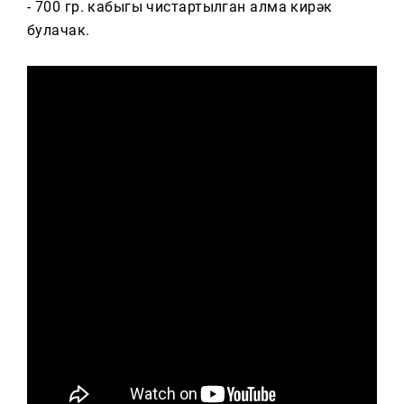
- 700 гр. кабыгы чистартылган алма кирәк
булачак.