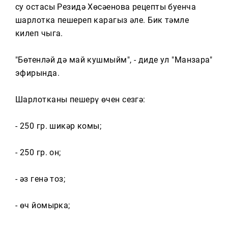
Тагын
су остасы Резидә Хөсәенова рецепты буенча
шарлотка пешереп карагыз әле. Бик тәмле
килеп чыга.
"Бөтенләй дә май кушмыйм", - диде ул "Манзара"
эфирында.
Шарлотканы пешерү өчен сезгә:
- 250 гр. шикәр комы;
- 250 гр. он;
- әз генә тоз;
- өч йомырка;