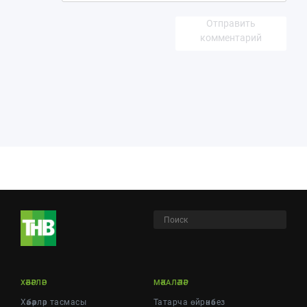
Отправить
комментарий
ХӘБӘРЛӘР
МӘКАЛӘЛӘР
Хәбәрләр тасмасы
Татарча өйрәнәбез