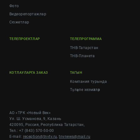
Фото
Видеорепортажлар
Cюжетлар
ТЕЛЕПРОЕКТЛАР
ТЕЛЕПРОГРАММА
ТНВ-Татарстан
ТНВ-Планета
КОТЛАУЛАРГА ЗАКАЗ
ТАГЫН
Компания турында
Түләүле хезмәтләр
АО «ТРК «Новый Век»
Ул. Ш. Усманова, 9, Казань
420095, Россия, Республика Татарстан,
Тел.: +7 (843) 570-50-00
E-mail:
reception@tnvtv.ru
,
tnvnews@mail.ru