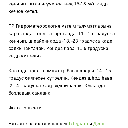
Тагын
көнчыгыштан исүче җилнең 15-18 м/с кадәр
көчәюе көтелә.
ТР Гидрометеорология үзәге мәгълүматларына
караганда, төнлә Татарстанда -11..-16 градуска,
көнчыгыш районнарда -18..-23 градуска кадәр
салкынайтачак. Көндез һава -1..-6 градуска
кадәр күтәреләчәк.
Казанда төнлә термометр баганалары -14..-16
градус билгесенә күтәреләчәк. Көндез шәһәрдә һава
-2..-4 градуска кадәр җылыначак. Юлларда
бозлавык саклана.
Фото: соц.сети
Читайте новости в нашем
Telegram
и
Дзен
.