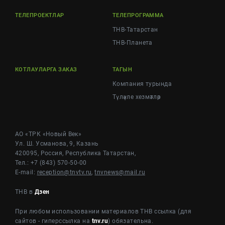
ТЕЛЕПРОЕКТЛАР
ТЕЛЕПРОГРАММА
ТНВ-Татарстан
ТНВ-Планета
КОТЛАУЛАРГА ЗАКАЗ
ТАГЫН
Компания турында
Түләүле хезмәтләр
АО «ТРК «Новый Век»
Ул. Ш. Усманова, 9, Казань
420095, Россия, Республика Татарстан,
Тел.: +7 (843) 570-50-00
E-mail:
reception@tnvtv.ru
,
tnvnews@mail.ru
ТНВ в
Дзен
При любом использовании материалов ТНВ ссылка (для
сайтов - гиперссылка на
tnv.ru
) обязательна.