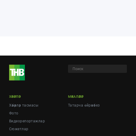
ХӘБӘРЛӘР
МӘКАЛӘЛӘР
Хәбәрләр тасмасы
Татарча өйрәнәбез
Фото
Видеорепортажлар
Cюжетлар