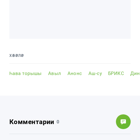
ХӘБӘРЛӘР
Һава торышы
Авыл
Анонс
Аш-су
БРИКС
Дин
Комментарии
0